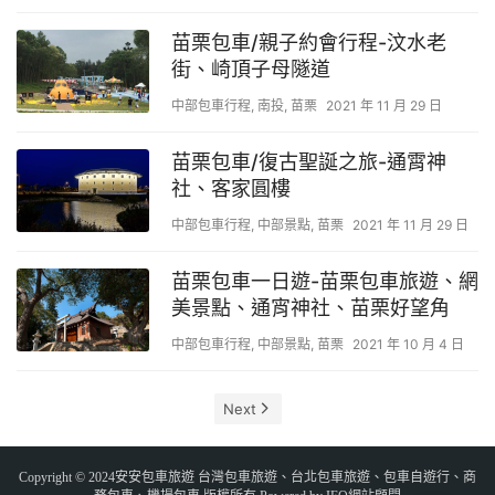
苗栗包車/親子約會行程-汶水老
街、崎頂子母隧道
中部包車行程
,
南投
,
苗栗
2021 年 11 月 29 日
苗栗包車/復古聖誕之旅-通霄神
社、客家圓樓
中部包車行程
,
中部景點
,
苗栗
2021 年 11 月 29 日
苗栗包車一日遊-苗栗包車旅遊、網
美景點、通宵神社、苗栗好望角
中部包車行程
,
中部景點
,
苗栗
2021 年 10 月 4 日
Next
Copyright © 2024安安包車旅遊 台灣包車旅遊、台北包車旅遊、包車自遊行、商