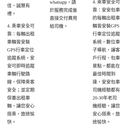
4. 乘車安全可
whatsapp，請
佳、誠懇有
靠：安安包車
於服務完成後
禮。
的每輛出租車
直接交付費用
4. 乘車安全可
輛皆安裝GPS
給司機。
靠：每輛出租
行車定位追蹤
車輛皆安裝
系統，數位車
GPS行車定位
子導航，讓客
追蹤系統，安
戶行程、包車
安可即時追蹤
景點，都能在
車輛行駛路
最佳時間到
線，保障乘客
達，安安包車
安全；並定期
司機經驗都有
保養出租車
20-30年老司
輛，讓您安心
機經驗，讓您
搭乘，旅途愉
安心搭乘，旅
快。
途愉快。