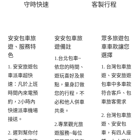
守時快速
客製行程
安安包車旅
安安包車旅
眾多旅遊包
遊、服務特
遊備註
車車款讓您
色
選擇
1.台北包車~
1. 安安旅遊包
1. 台灣包車旅
依您的時間、
車派車超快
遊、安安旅遊
遊玩喜好及景
速：凡於上班
包車中多車款
點，量身訂做
時間內來電預
符合客戶、包
您的行程，不
約，2小時內
車旅客需求
必和他人併車
快速派車機場
共乘。
2. 台灣包車旅
接送。
遊、安安包
2.專業觀光旅
2. 遲到幫你付
車，有四人座
遊服務~每位