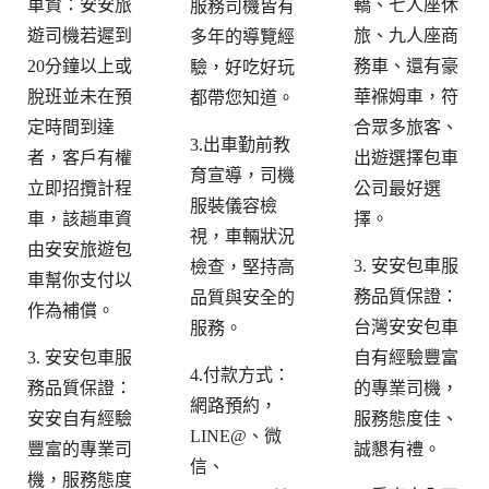
車資：安安旅
轎、七人座休
服務司機皆有
遊司機若遲到
旅、九人座商
多年的導覽經
20分鐘以上或
務車、還有豪
驗，好吃好玩
脫班並未在預
華褓姆車，符
都帶您知道。
定時間到達
合眾多旅客、
3.出車勤前教
者，客戶有權
出遊選擇包車
育宣導，司機
立即招攬計程
公司最好選
服裝儀容檢
車，該趟車資
擇。
視，車輛狀況
由安安旅遊包
3. 安安包車服
檢查，堅持高
車幫你支付以
務品質保證：
品質與安全的
作為補償。
台灣安安包車
服務。
3. 安安包車服
自有經驗豐富
4.付款方式：
務品質保證：
的專業司機，
網路預約，
安安自有經驗
服務態度佳、
LINE@、微
豐富的專業司
誠懇有禮。
信、
機，服務態度