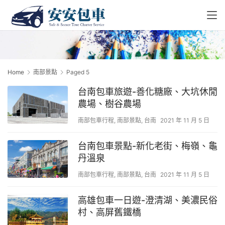
Home
南部景點
Paged 5
台南包車旅遊-善化糖廠、大坑休閒
農場、樹谷農場
南部包車行程
,
南部景點
,
台南
2021 年 11 月 5 日
台南包車景點-新化老街、梅嶺、龜
丹溫泉
南部包車行程
,
南部景點
,
台南
2021 年 11 月 5 日
高雄包車一日遊-澄清湖、美濃民俗
村、高屏舊鐵橋