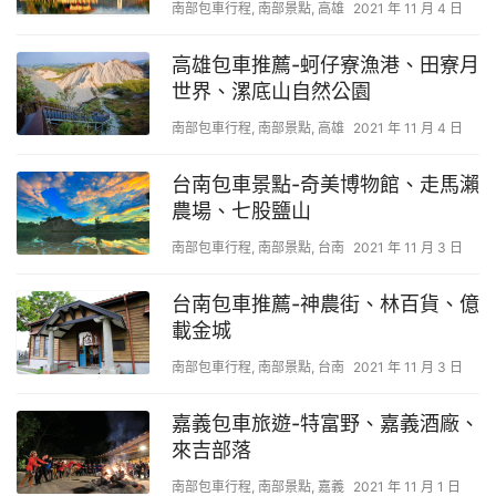
南部包車行程
,
南部景點
,
高雄
2021 年 11 月 4 日
高雄包車推薦-蚵仔寮漁港、田寮月
世界、漯底山自然公園
南部包車行程
,
南部景點
,
高雄
2021 年 11 月 4 日
台南包車景點-奇美博物館、走馬瀨
農場、七股鹽山
南部包車行程
,
南部景點
,
台南
2021 年 11 月 3 日
台南包車推薦-神農街、林百貨、億
載金城
南部包車行程
,
南部景點
,
台南
2021 年 11 月 3 日
嘉義包車旅遊-特富野、嘉義酒廠、
來吉部落
南部包車行程
,
南部景點
,
嘉義
2021 年 11 月 1 日