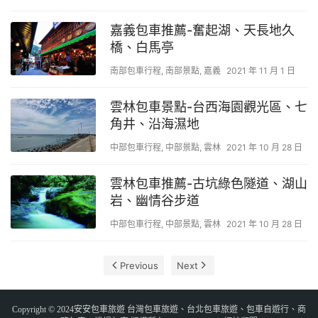
嘉義包車推薦-奮起湖、天長地久
橋、白馬亭
南部包車行程
,
南部景點
,
嘉義
2021 年 11 月 1 日
雲林包車景點-台西海園觀光區、七
角井、沿海濕地
中部包車行程
,
中部景點
,
雲林
2021 年 10 月 28 日
雲林包車推薦-古坑綠色隧道、湖山
岩、幽情谷步道
中部包車行程
,
中部景點
,
雲林
2021 年 10 月 28 日
Previous
Next
Copyright © 2024安安包車旅遊 台灣包車旅遊、台北包車旅遊、包車自遊行、商