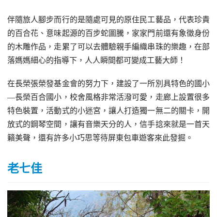
伴隨旅人腳步而行的是隨處可見的原住民工藝品，代表珍貴
的百合花、意味起源的百步蛇圖騰，家家門前還有象徵身份
的木雕作品，走累了可以去體驗親手編織串珠的樂趣，在部
落媽媽細心的指導下，人人瞬間都可變成工藝大師！
在長榮張榮發基金會的努力下，建設了一所別具特色的國小
—長榮百合國小，校舍風格非常活潑可愛，走廊上設置很多
特色裝置，活動式的小迷宮，讓人打造獨一無二的關卡，開
放式的鋼琴空間，讓有音樂天分的人，信手捻來就是一首天
籟美聲，還有許多小巧思等待屏東包車遊客來此發掘。
老七佳