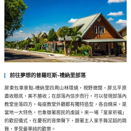
前往夢想的普羅旺斯-禮納里部落
屏東包車景點-禮納里四周山林環繞，視野遼闊，屏北平原
盡收眼底，美不勝收；在部落內信步而行，可以發現部落內
教堂坐落四方，每座教堂外觀都有獨特造型，各自精采，是
當地一大特色，也象徵著居民的虔誠。來一場「皇家祈福」
的歡迎儀式，在慶祝的音樂聲下，跟著主人家手舞足蹈的跳
舞，享受最單純的歡樂。