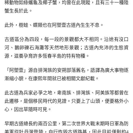
稀動物如綠蠵龜及椰子蟹，均曾在此現蹤，且有三十一種陸
蟹生長於此。
此外，樹蛙、蝶類也在阿塱壹古道內生生不息。
古道區分為四段，每一段的景觀都大不相同。沿途有沒口
河、鵝卵礫石海灘等天然地形景觀；古道內充沛的生態資
源，滋養孕育許多恆春半島的特有物種。
「阿塱壹」源自排灣族的安朔部落舊名，語譯為廣大事物逐
漸縮小貌，在康熙年間就已被相關文獻紀載。
此古道為兵家必爭之地，卑南族、排灣族、阿美族等都曾在
此遷移，是個移民時代的見證。只要上了山頭，便要格外小
心，因出草隨時可見。
早期古道總長約兩百公里，第二次世界大戰末期時日軍為防
美軍從牡丹灣登陸，自行炸毀古道路基，因此目前僅剩約4