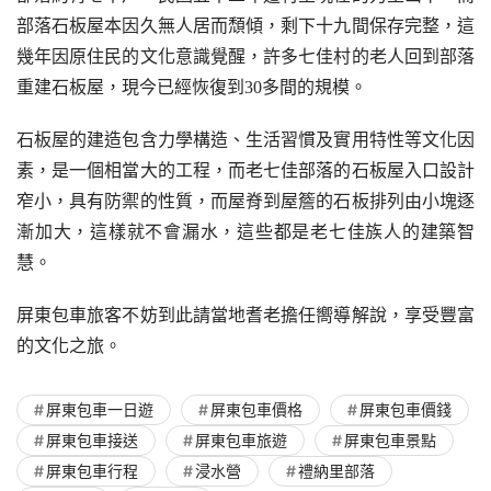
部落石板屋本因久無人居而頹傾，剩下十九間保存完整，這
幾年因原住民的文化意識覺醒，許多七佳村的老人回到部落
重建石板屋，現今已經恢復到30多間的規模。
石板屋的建造包含力學構造、生活習慣及實用特性等文化因
素，是一個相當大的工程，而老七佳部落的石板屋入口設計
窄小，具有防禦的性質，而屋脊到屋簷的石板排列由小塊逐
漸加大，這樣就不會漏水，這些都是老七佳族人的建築智
慧。
屏東包車旅客不妨到此請當地耆老擔任嚮導解說，享受豐富
的文化之旅。
屏東包車一日遊
屏東包車價格
屏東包車價錢
屏東包車接送
屏東包車旅遊
屏東包車景點
屏東包車行程
浸水營
禮納里部落