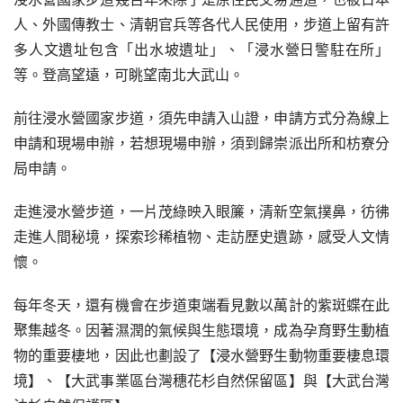
人、外國傳教士、清朝官兵等各代人民使用，步道上留有許
多人文遺址包含「出水坡遺址」、「浸水營日警駐在所」
等。登高望遠，可眺望南北大武山。
前往浸水營國家步道，須先申請入山證，申請方式分為線上
申請和現場申辦，若想現場申辦，須到歸崇派出所和枋寮分
局申請。
走進浸水營步道，一片茂綠映入眼簾，清新空氣撲鼻，彷彿
走進人間秘境，探索珍稀植物、走訪歷史遺跡，感受人文情
懷。
每年冬天，還有機會在步道東端看見數以萬計的紫斑蝶在此
聚集越冬。因著濕潤的氣候與生態環境，成為孕育野生動植
物的重要棲地，因此也劃設了【浸水營野生動物重要棲息環
境】、【大武事業區台灣穗花杉自然保留區】與【大武台灣