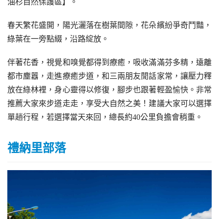
油杉自然保護區】。
春天繁花盛開，陽光灑落在樹葉間隙，花朵繽紛爭奇鬥豔，
綠葉在一旁點綴，沿路綻放。
伴著花香，視覺和嗅覺都得到療癒，吸收滿滿芬多精，遠離
都市塵囂，走進療癒步道，和三兩朋友閒話家常，讓壓力釋
放在綠林裡，身心靈得以修復，腳步也跟著輕盈愉快。非常
推薦大家來步道走走，享受大自然之美！建議大家可以選擇
單趟行程，若選擇當天來回，總長約40公里負擔會稍重。
禮納里部落