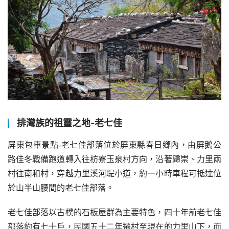
排灣族的祖靈之地-老七佳
屏東包車景點-老七佳部落位於屏東縣春日鄉內，由屏鵝公
路佳冬戰備跑道轉入往枋寮玉泉村方向，沿著歸崇、力里兩
村往南和村，穿越力里溪河堤小道，約一小時車程可抵達位
於山半山腰間的老七佳部落。
老七佳部落以古樸的石板屋群為主要特色，四十年前老七佳
部落約有七十戶，民國五十二年遷村至現在的力里山下，而