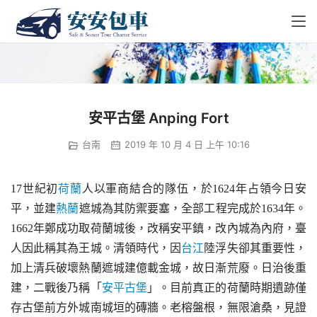
安平古堡 Anping Fort
台南
2019 年 10 月 4 日 上午 10:16
17世紀初
荷蘭
人以軍商結合的隊伍，於1624年占領今日安
平，並建
熱蘭
遮城為其防禦要塞，全部工程完成於1634年。
1662年鄭成功取荷蘭城後，改稱安平鎮，改內城為內府，臺
人因此稱其為王城。清領時代，因
台江
陸浮失卻其重要性，
加上清兵破壞熱蘭遮城建億載金城，故日漸荒廢。日治後重
建，二戰後乃稱「
安平古堡
」。目前真正的荷蘭時期遺跡僅
存古堡前方外城南城垣的磚牆。老榕盤根，無限滄桑，見證