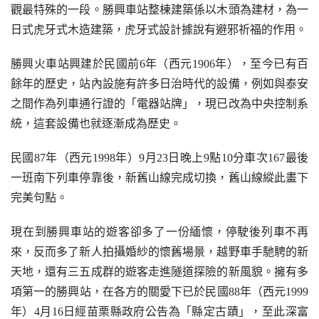
觀最特殊的一段。勝興車站整棟建築係以木頭為建材，為一
日式虎牙式木造建築，虎牙式設計據說有避邪祈福的作用。
勝興火車站興建於民國前6年（西元1906年），至今已有百
餘年的歷史，站內設施有許多日治時代的設備，例如與泰安
之間作為列車通行證的「電器站牌」，現已改為中央控制系
統，這套設備也就逐漸成為歷史。
民國87年（西元1998年）9月23日晚上9點10分車次167最後
一班南下列車停靠後，新舊山線完成切換，舊山線縱此畫下
完美句點。
現在到勝興車站的遊客卻多了一份緬懷，停駛後列車不再
來，反而多了新人拍攝婚紗的懷舊場景，越野車手馳騁的新
天地，還有三五成群的遊客走進隧道探險的新風貌。擁有多
項第一的勝興站，在各方的關愛下已於民國88年（西元1999
年）4月16日經苗栗縣政府公告為「縣定古蹟」，至此深富