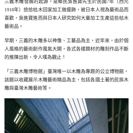
三義木雕發展的起源，是鄉民吳進寶先生於民國7年（西元
1918年）撿拾枯木回家加工做擺飾，被日本人視為藝術品而
喜歡，吳進寶進而與日本人研究如何大量加工生產這些枯木
藝術品。
早期，三義的木雕多以神像、工藝品為主，近年來，由於個
人風格的藝術創作風氣大開，各式各樣題材的雕刻作品不斷
的推陳出新，令人嘆為觀止！
「三義木雕博物館」臺灣唯一以木雕為專題的公立博物館，
該館以收藏展示木雕藝術精品為主，包括各國土著的民族木
雕與臺灣木雕藝術等。