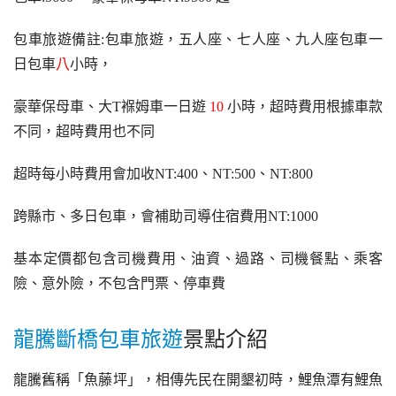
包車旅遊備註:包車旅遊，五人座、七人座、九人座包車一
日包車
八
小時，
豪華保母車、大T褓姆車一日遊 
10
 小時，超時費用根據車款
不同，超時費用也不同
超時每小時費用會加收NT:400、NT:500、NT:800
跨縣市、多日包車，會補助司導住宿費用NT:1000
基本定價都包含司機費用、油資、過路、司機餐點、乘客
險、意外險，不包含門票、停車費
龍騰斷橋包車旅遊
景點介紹
龍騰舊稱「魚藤坪」，相傳先民在開墾初時，鯉魚潭有鯉魚