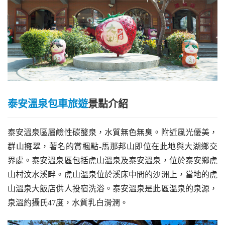
泰安溫泉包車旅遊
景點介紹
泰安溫泉區屬鹼性碳酸泉，水質無色無臭。附近風光優美，
群山擁翠，著名的賞楓點-馬那邦山即位在此地與大湖鄉交
界處。泰安溫泉區包括虎山溫泉及泰安溫泉，位於泰安鄉虎
山村汶水溪畔。虎山溫泉位於溪床中間的沙洲上，當地的虎
山溫泉大飯店供人投宿洗浴。泰安溫泉是此區溫泉的泉源，
泉溫約攝氏47度，水質乳白滑潤。