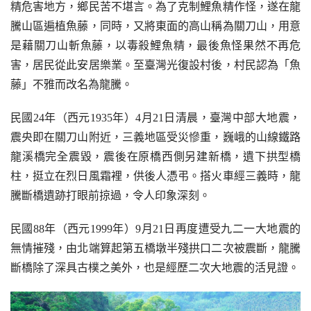
精危害地方，鄉民苦不堪言。為了克制鯉魚精作怪，遂在龍
騰山區遍植魚藤，同時，又將東面的高山稱為關刀山，用意
是藉關刀山斬魚藤，以毒殺鯉魚精，最後魚怪果然不再危
害，居民從此安居樂業。至臺灣光復設村後，村民認為「魚
藤」不雅而改名為龍騰。
民國24年（西元1935年）4月21日清晨，臺灣中部大地震，
震央即在關刀山附近，三義地區受災慘重，巍峨的山線鐵路
龍溪橋完全震毀，震後在原橋西側另建新橋，遺下拱型橋
柱，挺立在烈日風霜裡，供後人憑弔。搭火車經三義時，龍
騰斷橋遺跡打眼前掠過，令人印象深刻。
民國88年（西元1999年）9月21日再度遭受九二一大地震的
無情摧殘，由北端算起第五橋墩半殘拱口二次被震斷，龍騰
斷橋除了深具古樸之美外，也是經歷二次大地震的活見證。