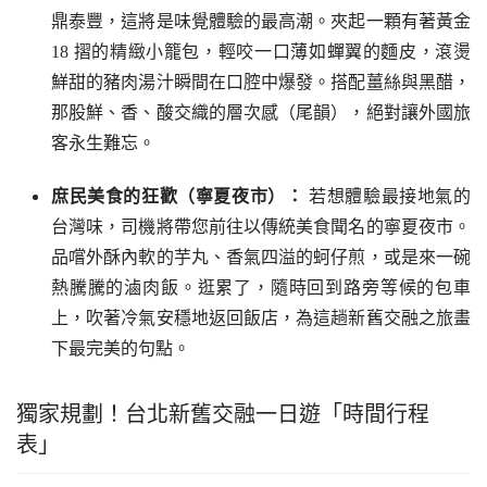
鼎泰豐，這將是味覺體驗的最高潮。夾起一顆有著黃金
18 摺的精緻小籠包，輕咬一口薄如蟬翼的麵皮，滾燙
鮮甜的豬肉湯汁瞬間在口腔中爆發。搭配薑絲與黑醋，
那股鮮、香、酸交織的層次感（尾韻），絕對讓外國旅
客永生難忘。
庶民美食的狂歡（寧夏夜市）：
若想體驗最接地氣的
台灣味，司機將帶您前往以傳統美食聞名的寧夏夜市。
品嚐外酥內軟的芋丸、香氣四溢的蚵仔煎，或是來一碗
熱騰騰的滷肉飯。逛累了，隨時回到路旁等候的包車
上，吹著冷氣安穩地返回飯店，為這趟新舊交融之旅畫
下最完美的句點。
獨家規劃！台北新舊交融一日遊「時間行程
表」