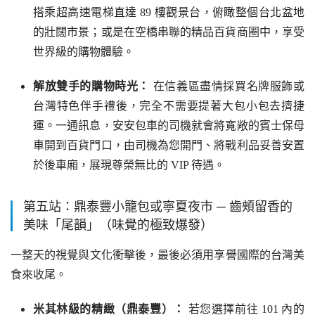
搭乘超高速電梯直達 89 樓觀景台，俯瞰整個台北盆地
的壯闊市景；或是在空橋串聯的精品百貨商圈中，享受
世界級的購物體驗。
解放雙手的購物時光：
在信義區盡情採買名牌服飾或
台灣特色伴手禮後，完全不需要提著大包小包去擠捷
運。一通訊息，安安包車的司機就會將寬敞的賓士保母
車開到百貨門口，由司機為您開門、將戰利品妥善安置
於後車廂，展現尊榮無比的 VIP 待遇。
第五站：鼎泰豐小籠包或寧夏夜市 ─ 齒頰留香的
美味「尾韻」（味覺的極致爆發）
一整天的視覺與文化衝擊後，最後必須用享譽國際的台灣美
食來收尾。
米其林級的精緻（鼎泰豐）：
若您選擇前往 101 內的