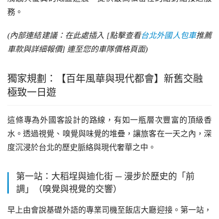
務。
(內部連結建議：在此處插入 [點擊查看
台北外國人包車
推薦
車款與詳細報價] 連至您的車隊價格頁面)
獨家規劃：【百年風華與現代都會】新舊交融
極致一日遊
這條專為外國客設計的路線，有如一瓶層次豐富的頂級香
水。透過視覺、嗅覺與味覺的堆疊，讓旅客在一天之內，深
度沉浸於台北的歷史脈絡與現代奢華之中。
第一站：大稻埕與迪化街 ─ 漫步於歷史的「前
調」（嗅覺與視覺的交響）
早上由會說基礎外語的專業司機至飯店大廳迎接。第一站，