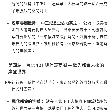
磅礡的氣勢（中調）。這與早上大稻埕的狹窄巷弄形成
了最強烈的空間對比。
包車專屬優勢：
中正紀念堂佔地高達 25 公頃，從牌樓
走到大廳需要耗費大量體力。搭乘安安包車，司機會精
準計算整點的「三軍儀隊交接」時間，並將車輛停靠在
最省力的接送點，讓您輕鬆捕捉儀隊整齊劃一、鏗鏘有
力的震撼畫面。
第四站：台北 101 與信義商圈 ─ 躍入都會未來的
摩登世界
下午的行程，我們將穿越時空，來到台灣的經濟與時尚心臟
——信義計畫區。
現代都會的洗禮：
站在台北 101 大樓腳下仰望這座曾
經的世界第一高樓，感受現代工程的偉大。您可以選擇