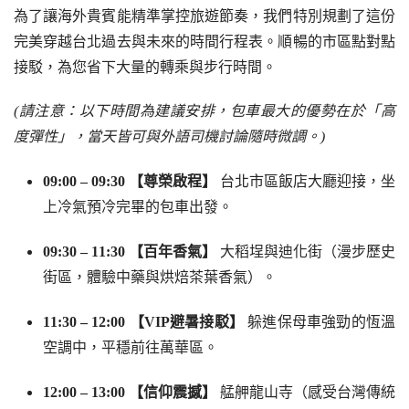
為了讓海外貴賓能精準掌控旅遊節奏，我們特別規劃了這份
完美穿越台北過去與未來的時間行程表。順暢的市區點對點
接駁，為您省下大量的轉乘與步行時間。
(請注意：以下時間為建議安排，包車最大的優勢在於「高
度彈性」，當天皆可與外語司機討論隨時微調。)
09:00 – 09:30 【尊榮啟程】
台北市區飯店大廳迎接，坐
上冷氣預冷完畢的包車出發。
09:30 – 11:30 【百年香氣】
大稻埕與迪化街（漫步歷史
街區，體驗中藥與烘焙茶葉香氣）。
11:30 – 12:00 【VIP避暑接駁】
躲進保母車強勁的恆溫
空調中，平穩前往萬華區。
12:00 – 13:00 【信仰震撼】
艋舺龍山寺（感受台灣傳統