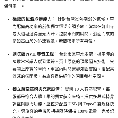
保母車」。
極致的恆溫冷房能力：
針對台灣炎熱潮濕的氣候，車
內配備高功率的前後獨立恆溫空調系統。當您在龍山寺
或大稻埕逛得滿頭大汗，拉開車門的瞬間，迎面而來的
是如高山般的沁涼微風，瞬間帶走所有暑氣。
劇院級 NVH 靜音工程：
台北市區車水馬龍，機車陣的
喧囂常常讓人感到煩躁。賓士原廠的頂級隔音技術，只
要關上厚實的車門，車室內瞬間安靜如圖書館。搭配高
質感的氛圍燈，為旅客提供絕佳的閉目養神空間。
獨立航空座椅與充電設備：
實體 10 人客座配置，每一
張都是符合人體工學的獨立航空座椅。提供多段式椅背
調整與腿托功能，座位旁配置 USB 與 Type-C 雙規格快
充，讓旅客的手機與相機隨時保持 100% 電量，完美記