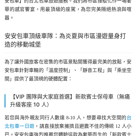
安包車】的台北包車旅遊服務。我們將市區接駁化作一場奢
華的感官饗宴，用最頂級的座駕，為您完美隔絕熱浪與喧
囂。
安安包車頂級車隊：為炎夏與市區漫遊量身打
造的移動城堡
為了讓外國旅客在密集的市區景點間獲得最完美的放鬆，安
安包車針對車輛的「溫度控制」、「靜音工程」與「乘坐空
間」提供了最頂規的硬體配置：
【VIP 團隊與大家庭首選】新款賓士保母車（無痛
升級客座 10 人）
若您與海外親友同行人數達 8-10 人，想要尋找大空間的
台
北包車一日遊
，請直接放棄擁擠且避震不佳的傳統 12 人小
巴。安安包車強烈推薦您體驗這款為奢華而生的「新款賓士