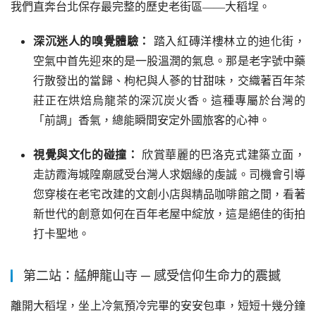
我們直奔台北保存最完整的歷史老街區——大稻埕。
深沉迷人的嗅覺體驗：
踏入紅磚洋樓林立的迪化街，
空氣中首先迎來的是一股溫潤的氣息。那是老字號中藥
行散發出的當歸、枸杞與人蔘的甘甜味，交織著百年茶
莊正在烘焙烏龍茶的深沉炭火香。這種專屬於台灣的
「前調」香氣，總能瞬間安定外國旅客的心神。
視覺與文化的碰撞：
欣賞華麗的巴洛克式建築立面，
走訪霞海城隍廟感受台灣人求姻緣的虔誠。司機會引導
您穿梭在老宅改建的文創小店與精品咖啡館之間，看著
新世代的創意如何在百年老屋中綻放，這是絕佳的街拍
打卡聖地。
第二站：艋舺龍山寺 ─ 感受信仰生命力的震撼
離開大稻埕，坐上冷氣預冷完畢的安安包車，短短十幾分鐘