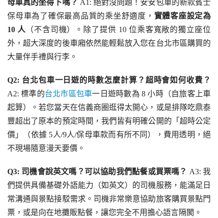
母車真的坐得下嗎？
 A1: 絕對沒問題！安安包車的新款賓士
保母車為了確保最高品質的乘坐舒適度，
實體客座設定為 
10 人
（不含司機）。除了提供 10 位乘客寬敞的獨立座位
外，超大深度的後車廂依然能輕鬆放入您在台北市區購買的
大量伴手禮與行李。
Q2: 台北包車一日遊的時數怎麼計算？超時會如何收費？
A2: 標準的
台北市區包車
一日遊時數為 8 小時（自旅客上車
起算）。若您當天在信義商圈逛得太開心，或是排隊吃鼎泰
豐超出了原本的預定時間，我們皆有明確公開的「超時公定
價」（依據 5人/9人/保母車款而有所不同），費用透明，絕
不現場隨意漫天要價。
Q3: 司機會說英文嗎？可以協助我們點餐或買票嗎？
 A3: 我
們提供具備基礎外語能力（如英文）的司機服務，能滿足日
常溝通與景點接駁需求。司機非常樂意協助旅客購買景點門
票，或是向在地攤販點餐，讓您完全不用擔心語言隔閡。