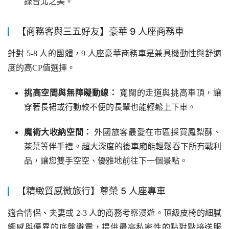
錄台北之美。
【商務客與三五好友】豪華 9 人座商務車
針對 5-8 人的團體，9 人座豪華商務車是兼具機動性與舒適
度的高CP值選擇。
挑高空間與無障礙動線：
寬闊的走道與挑高車頂，讓
穿著長裙或行動較不便的長輩也能輕鬆上下車。
魔術大收納空間：
外國旅客最愛在市區採買鳳梨酥、
茶葉等伴手禮。超大深度的後車廂能輕鬆吞下所有戰利
品，讓您雙手空空、優雅地前往下一個景點。
【精緻質感微旅行】尊榮 5 人座專車
適合情侶、夫妻或 2-3 人的商務考察漫遊。頂級皮椅的細膩
觸感與優異的底盤避震，提供最高私密性的點對點接送服