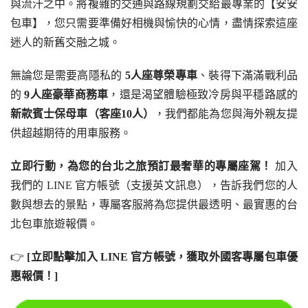
與流汗之中。將複雜的交通與路線規劃交給最專業的【安安
包車】，您只需要準備好相機與愉快的心情，盡情探索這座
迷人的新舊交融之城。
無論您是需要高隱私的 
5人座尊榮專車
、裝得下滿滿戰利品
的 
9人座豪華商務車
，還是渴望體驗極致冷房與平穩路感的 
新款賓士保母車（客座10人）
，我們都能為您與海外親友提
供超越期待的用車服務。
立即行動，為您的台北之旅預訂最奢華的專屬座駕！
 加入
我們的 LINE 官方帳號（支援英文訊息），告訴我們您的人
數與想去的景點，專屬客服將為您提供最透明、最實惠的台
北包車旅遊報價。
👉 
[立即點擊加入 LINE 官方帳號，獲取外國客專屬包車優
惠報價！]