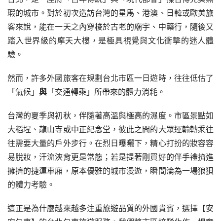
瑕的城市。對於初次造訪台灣的星馬、港澳、日韓或歐美旅
客來說，能在一天之內穿梭於古老的廟宇、中藥行，隨後又
踏入世界級的摩天大樓，是極具視覺與文化衝擊的迷人體
驗。
然而，許多外國旅客在規劃台北市區一日遊時，往往低估了
「氣候」
與
「交通轉乘」所帶來的體力消耗。
台灣的夏季與初秋，伴隨著高溫與極高的濕度。市區景點如
大稻埕、龍山寺或中正紀念堂，彼此之間的大眾運輸轉乘往
往需要大量的戶外步行。在烈日曝曬下，精心打扮的妝容容
易脫妝，汗流浹背更是常態；若是提著剛買好的伴手禮擠進
擁擠的捷運車廂，原本優雅的城市漫遊，瞬間淪為一場狼狽
的體力考驗。
這正是為什麼越來越多注重旅遊品質的外國貴賓，選擇【安