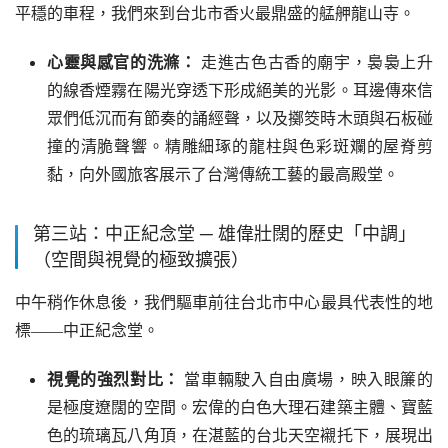
平穩的車程，我們來到台北市香火最鼎盛的艋舺龍山寺。
心靈與感官的洗滌：
走進古色古香的廟宇，裊裊上升
的線香煙霧在陽光穿透下形成絕美的光影。耳邊傳來信
眾們低沉而有節奏的誦經聲，以及擲筊時木頭與石板碰
撞的清脆聲響。精雕細琢的龍柱與色彩斑斕的屋脊剪
黏，向外國旅客展示了台灣傳統工藝的最高殿堂。
第三站：中正紀念堂 ─ 雄偉壯闊的歷史「中調」
（空間與視覺的極致擴張）
中午稍作休息後，我們驅車前往台北市中心最具代表性的地
標——中正紀念堂。
視覺的強烈對比：
當車輛駛入自由廣場，映入眼簾的
是極度遼闊的空間。宏偉的白色大理石建築主體、寶藍
色的琉璃瓦八角頂，在湛藍的台北天空襯托下，展現出