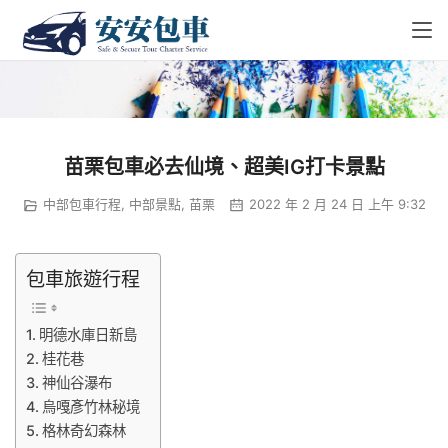
苗栗包車必去仙境、超美IG打卡景點
中部包車行程
,
中部景點
,
苗栗
2022 年 2 月 24 日 上午 9:32
包車旅遊行程
明德水庫日新島
桂花巷
神仙谷瀑布
烏嘎彥竹林秘境
格林奇幻森林