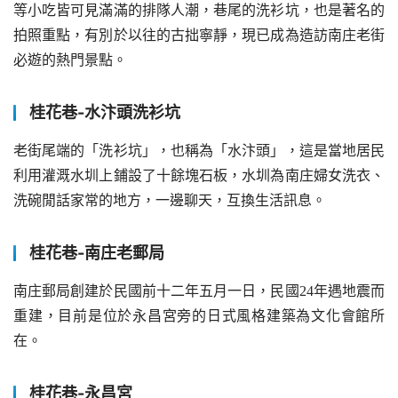
等小吃皆可見滿滿的排隊人潮，巷尾的洗衫坑，也是著名的
拍照重點，有別於以往的古拙寧靜，現已成為造訪南庄老街
必遊的熱門景點。
桂花巷-水汴頭洗衫坑
老街尾端的「洗衫坑」，也稱為「水汴頭」，這是當地居民
利用灌溉水圳上鋪設了十餘塊石板，水圳為南庄婦女洗衣、
洗碗閒話家常的地方，一邊聊天，互換生活訊息。
桂花巷-南庄老郵局
南庄郵局創建於民國前十二年五月一日，民國24年遇地震而
重建，目前是位於永昌宮旁的日式風格建築為文化會館所
在。
桂花巷-永昌宮