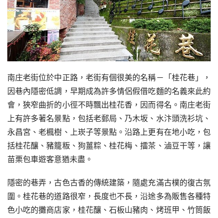
南庄老街位於中正路，老街有個很美的名稱－「桂花巷」，
因巷內隱密低調，早期成為許多情侶假借吃麵的名義來此約
會，狹窄曲折的小徑不時飄出桂花香，因而得名。南庄老街
上有許多著名景點，包括老郵局、乃木坂、水汴頭洗衫坑、
永昌宮、老楓樹、上崁子等景點。沿路上更有在地小吃，包
括桂花釀、豬籠粄、狗薑粽、桂花梅、擂茶、滷豆干等，讓
苗栗包車遊客意猶未盡。
隱密的巷弄，古色古香的傳統建築，隨處充滿古樸的復古氛
圍。桂花巷的道路很窄，長度也不長，沿途多為販售各種特
色小吃的攤商店家，桂花釀、石板山豬肉、烤班甲、竹筒飯