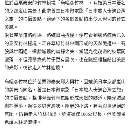
位於苗栗泰安的竹林秘境「烏嘎彥竹林」，有媲美日本著名
的京都嵐山美景！此處曾是日本微電影「日本旅人奇遇台灣
之旅」的拍攝景點，鏡頭下的各個景點拍出令人親切的台式
美感。
沿著產業道路經過一路蜿蜒曲折後，便可看到網路瘋傳已久
的泰安竹林秘境，走在翠綠竹林包圍形成的天然隧道中，有
股與世隔絕、遠離城囂的幽靜之美，當陽光從茂密的枝葉間
灑落，不但讓翠綠的竹子更有層次，也在隧道裡描繪出美麗
的光影，彷彿走入竹林仙境！
烏嘎彥竹林位於苗栗縣泰安鄉大興村，因媲美日本京都嵐山
的美景而聞名，曾是日本微電影「日本旅人奇遇台灣之旅」
的拍攝景點，整排翠綠竹林包圍形成天然的隧道，陽光透過
樹梢灑落，顯得翠綠有層次，幽靜的小路，有著與世隔絕的
氛圍，彷彿走入竹林仙境，步道雖僅100公尺長，但美麗景
色讓人駐足流漣。