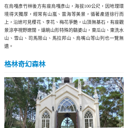
在烏嘎彥竹林後方有座烏嘎彥山，海拔100公尺，因地理環
境得天獨厚，經常有山嵐、雲海等美景，循著產道徐行而
上，沿途可見櫻花、李花、梅花爭艷，山頂無基石，有座觀
景涼亭視野遼闊，遠眺山形特殊的鷂婆山，東瓜山、東洗水
山、雪山、司馬限山、馬拉邦山、烏嘴山等山列也一覽無
遺。
格林奇幻森林