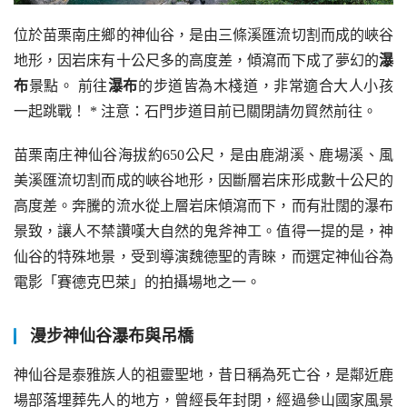
位於苗栗南庄鄉的神仙谷，是由三條溪匯流切割而成的峽谷
地形，因岩床有十公尺多的高度差，傾瀉而下成了夢幻的
瀑
布
景點。 前往
瀑布
的步道皆為木棧道，非常適合大人小孩
一起跳戰！ * 注意：石門步道目前已關閉請勿貿然前往。
苗栗南庄神仙谷海拔約650公尺，是由鹿湖溪、鹿場溪、風
美溪匯流切割而成的峽谷地形，因斷層岩床形成數十公尺的
高度差。奔騰的流水從上層岩床傾瀉而下，而有壯闊的瀑布
景致，讓人不禁讚嘆大自然的鬼斧神工。值得一提的是，神
仙谷的特殊地景，受到導演魏德聖的青睞，而選定神仙谷為
電影「賽德克巴萊」的拍攝場地之一。
漫步神仙谷瀑布與吊橋
神仙谷是泰雅族人的祖靈聖地，昔日稱為死亡谷，是鄰近鹿
場部落埋葬先人的地方，曾經長年封閉，經過參山國家風景