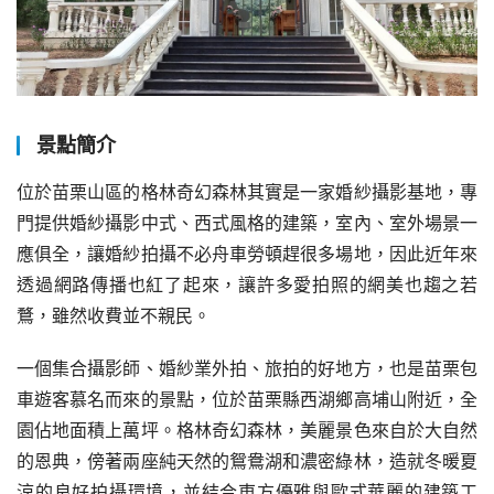
景點簡介
位於苗栗山區的格林奇幻森林其實是一家婚紗攝影基地，專
門提供婚紗攝影中式、西式風格的建築，室內、室外場景一
應俱全，讓婚紗拍攝不必舟車勞頓趕很多場地，因此近年來
透過網路傳播也紅了起來，讓許多愛拍照的網美也趨之若
鶩，雖然收費並不親民。
一個集合攝影師、婚紗業外拍、旅拍的好地方，也是苗栗包
車遊客慕名而來的景點，位於苗栗縣西湖鄉高埔山附近，全
園佔地面積上萬坪。格林奇幻森林，美麗景色來自於大自然
的恩典，傍著兩座純天然的鴛鴦湖和濃密綠林，造就冬暖夏
涼的良好拍攝環境，並結合東方優雅與歐式華麗的建築工