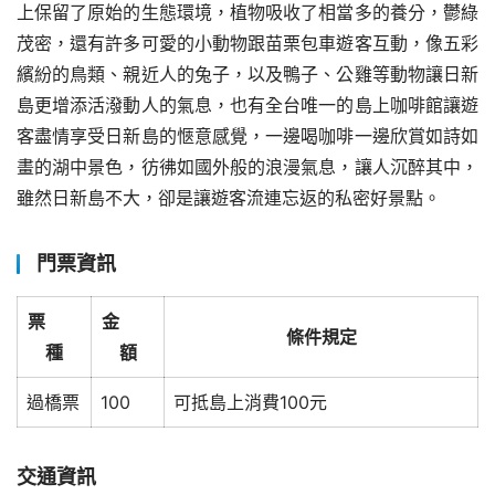
上保留了原始的生態環境，植物吸收了相當多的養分，鬱綠
茂密，還有許多可愛的小動物跟苗栗包車遊客互動，像五彩
繽紛的鳥類、親近人的兔子，以及鴨子、公雞等動物讓日新
島更增添活潑動人的氣息，也有全台唯一的島上咖啡館讓遊
客盡情享受日新島的愜意感覺，一邊喝咖啡一邊欣賞如詩如
畫的湖中景色，彷彿如國外般的浪漫氣息，讓人沉醉其中，
雖然日新島不大，卻是讓遊客流連忘返的私密好景點。
門票資訊
票
金
條件規定
種
額
過橋票
100
可抵島上消費100元
交通資訊