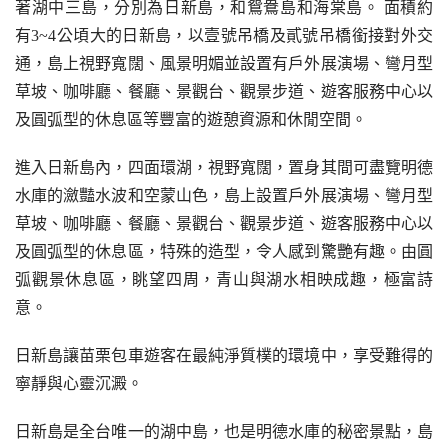
著湖中三島，分別為日新島，和鴛鴦島和海棠島。 面積約
有3~4公頃大的日新島，以壹號吊橋及貳號吊橋銜接對外交
通，島上視野寬闊、風景明媚並設置有戶外展演場、彎月型
草坡、咖啡廳、餐廳、景觀台、觀景步道、遊客服務中心以
及圓弧型的休息區等豐富的遊憩資源和休閒空間。
進入日新島內，四面環湖，視野寬闊，置身其間可盡覽明德
水庫的瀲豔水波和空蒙山色，島上設置戶外展演場、彎月型
草坡、咖啡廳、餐廳、景觀台、觀景步道、遊客服務中心以
及圓弧型的休息區，特殊的造型，令人感到驚艷有趣。由圓
弧觀景休息區，眺望四周，青山與湖水相映成趣，極富詩
意。
日新島讓苗栗包車遊客在最純淨質樸的環境中，享受難得的
寧靜與心靈沉澱。
日新島是全台唯一的湖中島，也是明德水庫的秘密景點，島