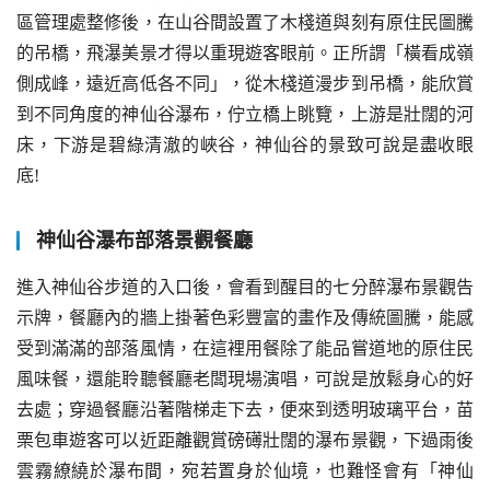
區管理處整修後，在山谷間設置了木棧道與刻有原住民圖騰
的吊橋，飛瀑美景才得以重現遊客眼前。正所謂「橫看成嶺
側成峰，遠近高低各不同」，從木棧道漫步到吊橋，能欣賞
到不同角度的神仙谷瀑布，佇立橋上眺覽，上游是壯闊的河
床，下游是碧綠清澈的峽谷，神仙谷的景致可說是盡收眼
底!
神仙谷瀑布部落景觀餐廳
進入神仙谷步道的入口後，會看到醒目的七分醉瀑布景觀告
示牌，餐廳內的牆上掛著色彩豐富的畫作及傳統圖騰，能感
受到滿滿的部落風情，在這裡用餐除了能品嘗道地的原住民
風味餐，還能聆聽餐廳老闆現場演唱，可說是放鬆身心的好
去處；穿過餐廳沿著階梯走下去，便來到透明玻璃平台，苗
栗包車遊客可以近距離觀賞磅礡壯闊的瀑布景觀，下過雨後
雲霧繚繞於瀑布間，宛若置身於仙境，也難怪會有「神仙