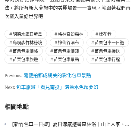
法，將所有新人夢想中的美麗場景一一實現，就跟著我們再
次墜入童話世界吧
明德水庫日新島
格林奇幻森林
桂花巷
烏嘎彥竹林秘境
神仙谷瀑布
苗栗包車一日遊
苗栗包車價格
苗栗包車價錢
苗栗包車接送
苗栗包車旅遊
苗栗包車景點
苗栗包車行程
Previous:
隨便拍都成網美的彰化包車景點
Next:
包車旅遊「看見南投」湛藍水色超夢幻
相關地點
【新竹包車一日遊】夏日涼感避暑森林浴｜山上人家、清泉將軍湯、張學良故居與綠世界生態農場慢活全攻略