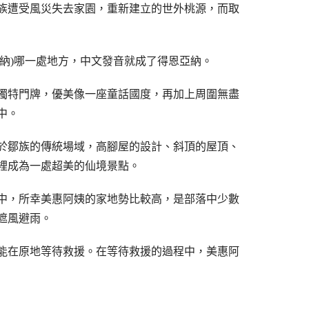
族遭受風災失去家園，重新建立的世外桃源，而取
、(亞納)哪一處地方，中文發音就成了得恩亞納。
獨特門牌，優美像一座童話國度，再加上周圍無盡
中。
於鄒族的傳統場域，高腳屋的設計、斜頂的屋頂、
裡成為一處超美的仙境景點。
中，所幸美惠阿姨的家地勢比較高，是部落中少數
遮風避雨。
能在原地等待救援。在等待救援的過程中，美惠阿