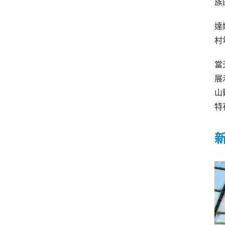
族
達
村
當
展
山
特