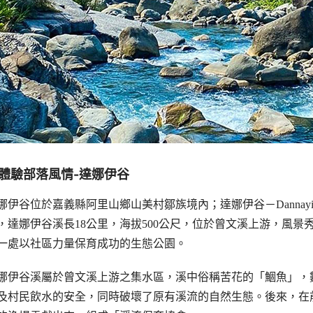
體驗部落風情-達娜伊谷
娜伊谷位於嘉義縣阿里山鄉山美村鄒族境內；達娜伊谷－Dannay
，達娜伊谷溪長18公里，海拔500公尺，位於曾文溪上游，風
一處以社區力量保育成功的生態公園。
娜伊谷溪屬於曾文溪上游之集水區，溪中俗稱苦花的「鯝魚」，
及村民飲水的安全，同時破壞了原有溪流的自然生態。後來，在