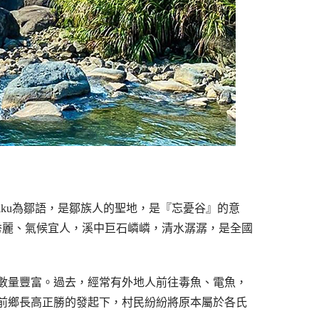
iku為鄒語，是鄒族人的聖地，是『忘憂谷』的意
景秀麗、氣候宜人，溪中巨石嶙嶙，清水潺潺，是全國
數量豐富。過去，經常有外地人前往毒魚、電魚，
前鄉長高正勝的發起下，村民紛紛將原本屬於各氏