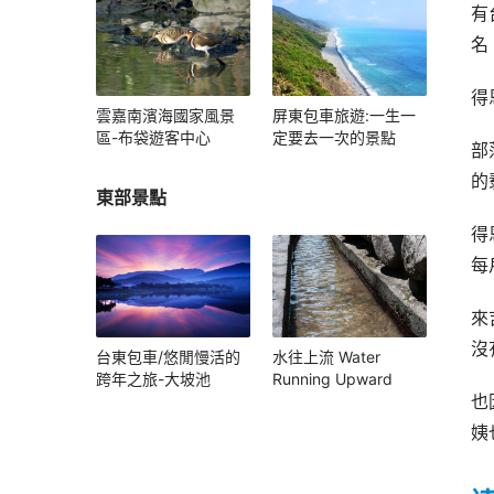
有
名
得
雲嘉南濱海國家風景
屏東包車旅遊:一生一
區-布袋遊客中心
定要去一次的景點
部
的
東部景點
得
每
來
沒
台東包車/悠閒慢活的
水往上流 Water
跨年之旅-大坡池
Running Upward
也
姨