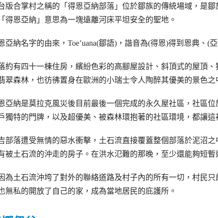
台版合掌村之稱的「得恩亞納部落」位於鄒族的傳統場域，是鄒
「得恩亞納」意思為一塊遠離河床平坦安全的聖地。
恩亞納名字的由來，Toe’uana(鄒語)，諧音為(得恩)得到恩典
落約有四十一棟住房，繽紛色彩的高腳屋設計、斜頂式的屋頂、
翡翠森林，也彷彿置身在歐洲的小瑞士令人陶醉其優美的景色之
恩亞納是莫拉克風災後目前最後一個完成的永久屋社區，社區位
戶獨特的門牌，以及超優美、被森林環抱著的社區環境，都讓這
吉部落遭受無情的惡水衝擊，土石流直接覆蓋整個部落於泥沼之
有被土石流的沖走的房子。在洪水氾難的那晚，至少還能夠短暫
因為土石流沖垮了對外的聯絡道路及村子內的所有一切，村民只
也無私的開放了自己的家，成為當地居民的庇護所。