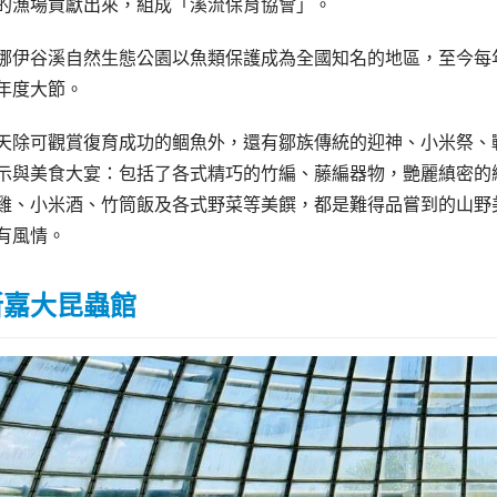
的漁場貢獻出來，組成「溪流保育協會」。
娜伊谷溪自然生態公園以魚類保護成為全國知名的地區，至今每
年度大節。
天除可觀賞復育成功的鲴魚外，還有鄒族傳統的迎神、小米祭、
示與美食大宴：包括了各式精巧的竹編、藤編器物，艷麗縝密的
雞、小米酒、竹筒飯及各式野菜等美饌，都是難得品嘗到的山野
有風情。
新嘉大昆蟲館