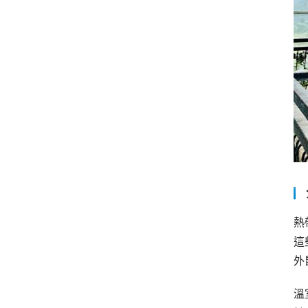
熱
這
外
溫