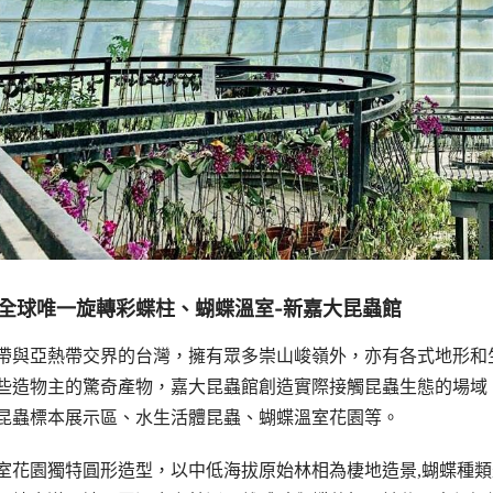
全球唯一旋轉彩蝶柱、蝴蝶溫室-新嘉大昆蟲館
帶與亞熱帶交界的台灣，擁有眾多崇山峻嶺外，亦有各式地形和
些造物主的驚奇產物，嘉大昆蟲館創造實際接觸昆蟲生態的場域
昆蟲標本展示區、水生活體昆蟲、蝴蝶溫室花園等。
室花園獨特圓形造型，以中低海拔原始林相為棲地造景,蝴蝶種類