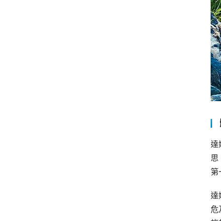
達
思
第
達
危