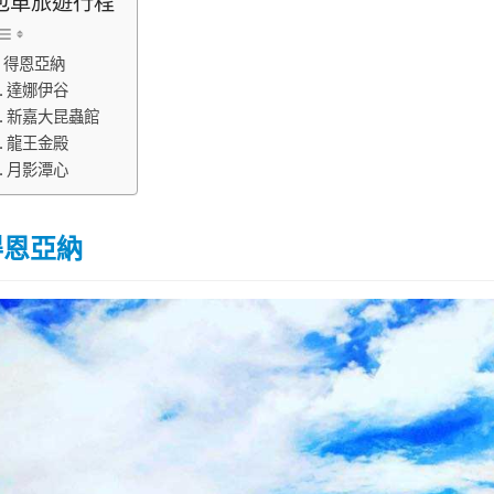
包車旅遊行程
得恩亞納
達娜伊谷
新嘉大昆蟲館
龍王金殿
月影潭心
得恩亞納