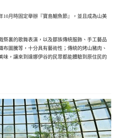
年10月時固定舉辦『寶島鯝魚節』，並且成為山美
戰祭裏的歌舞表演，以及鄒族傳統服飾、手工藝品
織布圖騰等，十分具有藝術性；傳統的烤山豬肉、
美味，讓來到達娜伊谷的民眾都能體驗到原住民的