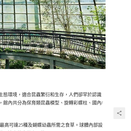
生態環境，適合昆蟲繁衍和生存，人們卻罕於認識
，館內共分為保育類昆蟲模型、旋轉彩蝶柱、國內/
最高可達25種及蝴蝶幼蟲所需之食草。球體內部設