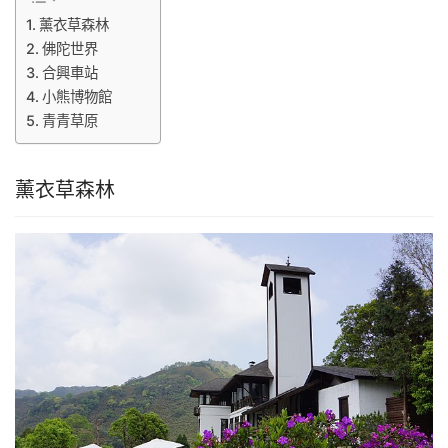
薰衣草森林
佛陀世界
合興車站
小熊博物館
青青草原
薰衣草森林