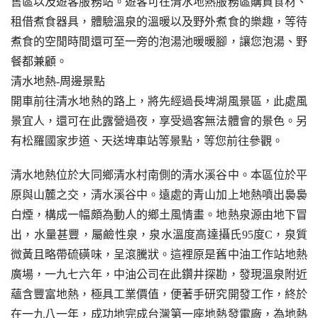
售區以及遊客服務站。遊客可在清水地熱服務區購買食材、
租借煮食器具，體驗溫泉的溫暖以及野外煮食的樂趣，等待
煮食的空閒時間還可至一旁的泡湯池暖暖腳，讓您泡湯、野
餐都兼顧。
清水地熱-周邊景點
開車前往清水地熱的路上，將先經過長埤湖風景區，此處風
景宜人，還可在此露營過夜，享受過客無法體會的景色。另
有松羅國家步道、天送埤車站等景點，等您前往參觀。
清水地熱位於大同鄉清水村南側的清水溪谷中。本區位於平
原與山麓之交，清水溪谷中。遠處的青山加上地熱噴出裊裊
白煙，構成一幅頗為動人的鄉土風情畫。地熱泉源由地下冒
出，水量甚豐，屬鹼性泉，泉水溫度高達攝氏95度C，泉質
微黃且略帶硫磺味，呈滾騰狀。這裡原是舊中油工作站地熱
廣場，一九七六年，中油公司在此鑽井探勘，發現溫泉附近
蘊含豐富地熱，極具工業價值，便著手研究開發工作，終於
在一九八一年，成功地完成台灣第一座地熱發電廠，為地熱