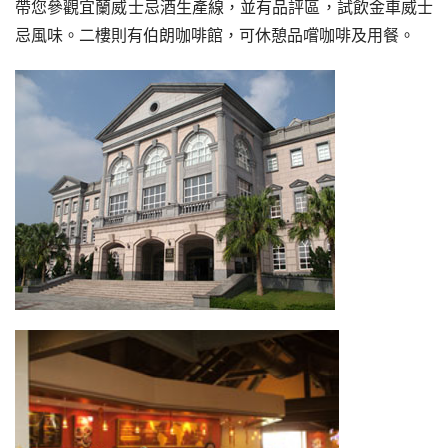
帶您參觀宜蘭威士忌酒生產線，並有品評區，試飲金車威士
忌風味。二樓則有伯朗咖啡館，可休憩品嚐咖啡及用餐。