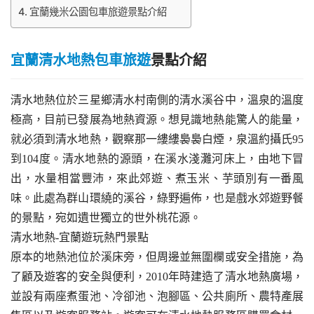
宜蘭幾米公園包車旅遊景點介紹
宜蘭
清水地熱包車旅遊
景點介紹
清水地熱位於三星鄉清水村南側的清水溪谷中，溫泉的溫度
極高，目前已發展為地熱資源。想見識地熱能驚人的能量，
就必須到清水地熱，觀察那一縷縷裊裊白煙，泉溫約攝氏95
到104度。清水地熱的源頭，在溪水淺灘河床上，由地下冒
出，水量相當豐沛，來此郊遊、煮玉米、芋頭別有一番風
味。此處為群山環繞的溪谷，綠野遍佈，也是戲水郊遊野餐
的景點，宛如遺世獨立的世外桃花源。
清水地熱-宜蘭遊玩熱門景點
原本的地熱池位於溪床旁，但周邊並無圍欄或安全措施，為
了顧及遊客的安全與便利，2010年時建造了清水地熱廣場，
並設有兩座煮蛋池、冷卻池、泡腳區、公共廁所、農特產展