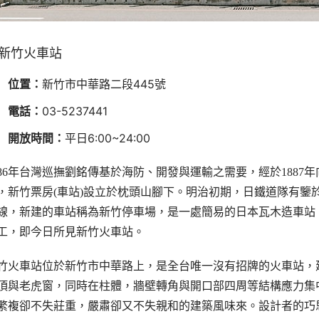
新竹火車站
位置：
新竹市中華路二段445號
電話：
03-5237441
開放時間：
平日6:00~24:00
886年台灣巡撫劉銘傳基於海防、開發與運輸之需要，經於1887
，新竹票房(車站)設立於枕頭山腳下。明治初期，日鐵道隊有鑒
線，新建的車站稱為新竹停車場，是一處簡易的日本瓦木造車站。19
工，即今日所見新竹火車站。
竹火車站位於新竹市中華路上，是全台唯一沒有招牌的火車站，
頂與老虎窗，同時在柱體，牆壁轉角與開口部四周等結構應力集
繁複卻不失莊重，嚴肅卻又不失親和的建築風味來。設計者的巧