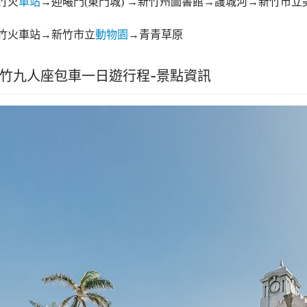
竹火
車站
→迎曦門(東門城) →新竹州圖書館→護城河→新竹市
竹火車站→新竹市立
動物園
→青青草原
竹九人座包車一日遊行程-景點資訊