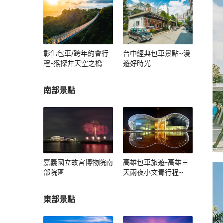
彰化包車/跨年約會行
台中經典包車景點~漫
程-猴探井天空之橋
遊好時光
南部景點
嘉義國立故宮博物院南
高雄包車旅遊-高雄三
部院區
天兩夜小文青行程~
東部景點