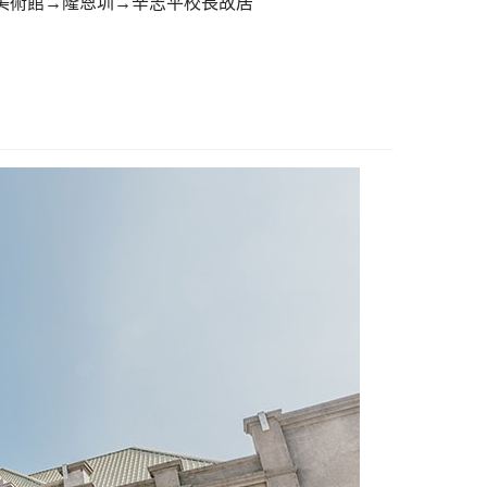
立美術館→隆恩圳→辛志平校長故居