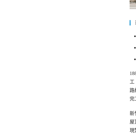
1
工
路
完
新
屋
現