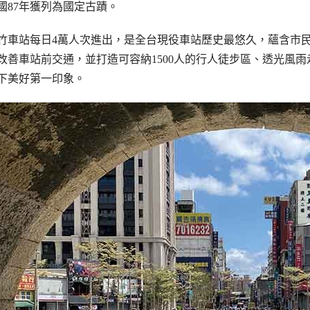
國87年獲列為國定古蹟。
竹車站每日
4
萬人次進出，是全台現役車站歷史最悠久，蘊含市
改善車站前交通，並打造可容納1500人的行人徒步區、透光風
下美好第一印象。