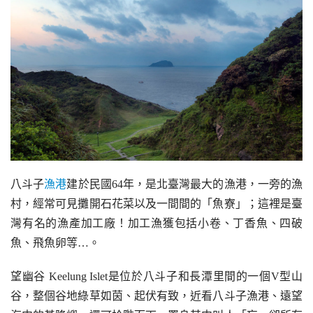
八斗子
漁港
建於民國64年，是北臺灣最大的漁港，一旁的漁
村，經常可見攤開石花菜以及一間間的「魚寮」；這裡是臺
灣有名的漁產加工廠！加工漁獲包括小卷、丁香魚、四破
魚、飛魚卵等…。
望幽谷 Keelung Islet是位於八斗子和長潭里間的一個V型山
谷，整個谷地綠草如茵、起伏有致，近看八斗子漁港、遠望