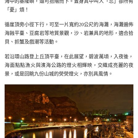
海中的基隆嶼，還可拾階而下。置身其中叫人「忘」卻所有
「憂」煩！
循崖頂旁小徑下行，可至一片寬約20公尺的海灘，海灘遍佈
海蝕平臺、豆腐岩等地質景觀，沙、岩兼具的地形，適合拾
貝、抓蟹及戲潮等活動。
若沿環山路登上丘頂平臺，在此展望，碧波萬頃，入夜後，
海面點點漁火與濱海公路的燈火相輝映，交織成亮麗的夜
景，或是回眺九份山城的熒熒燈火，亦別具風情。