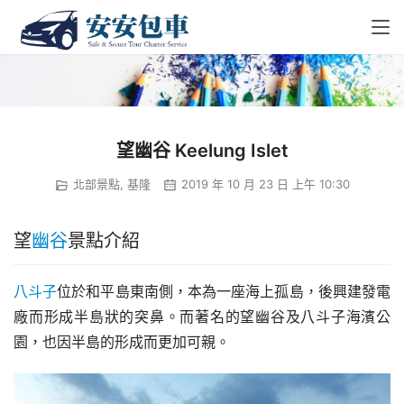
望幽谷 Keelung Islet
北部景點
,
基隆
2019 年 10 月 23 日 上午 10:30
望
幽谷
景點介紹
八斗子
位於和平島東南側，本為一座海上孤島，後興建發電
廠而形成半島狀的突鼻。而著名的望幽谷及八斗子海濱公
園，也因半島的形成而更加可親。