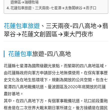
遊樂區→瑞穗牧場
花蓮包車旅遊、三天兩夜-七星潭→太魯閣峽谷→燕子口
花蓮包車旅遊
、三天兩夜-四八高地→翡
翠谷→花蓮文創園區→東大門夜市
花蓮包車
旅遊-
四八高地
花蓮縣七星潭為國際級觀光景點，而緊鄰的四八高地區域，
由花蓮縣政府向軍方申請部分土地無償使用，在保有軍事歷
史文化及在地生態環境下，規劃為開放的公共空間，包含七
星潭四八高地戰備坑道、曼波園區及2020年底開放的花蓮
農好基地。
其中，在四八高地下方，有個軍事戰備坑道，坑口前段重砲
框舍是在二次世界大戰末期日軍所建立，後方接續是在國民