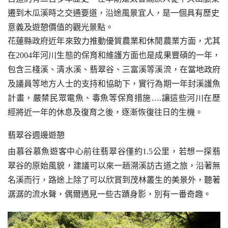
遷到木瓜溪時之交通要道，沿途風景宜人，是一個具有歷史
意義及遊憩價值的觀光景點。
花蓮縣政府近年來致力推動優質農業和休閒農業方面，尤其
在2004年河川生態的保育和維護方面也是成果豐碩的一年，
包含三棧溪、清水溪、翡翠谷、三富溪等溪流，在當地政府
及議員等地方人士的支持和協助下，實行為期一年封溪護魚
計畫，嚴禁民眾電魚、毒魚等保育措施….讓這些河川在歷
經將近一年的休息及復育之後，逐漸恢復往日的生機。
翡翠谷週邊遊憩
由慕谷慕魚遊客中心前往翡翠谷僅約1.5公里，若想一探翡
翠谷的原始風貌，建議可以來一趟溯溪訪古道之旅，沿著無
名溪而行，路途上除了可以欣賞到茂林叢生的美景外，聽著
潺潺的流水聲，偶爾遇見一些古蹟身影，別有一番奇趣。