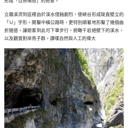
形成「百燕鳴谷」的奇景。
立霧溪流到這裡由於溪水侵蝕劇烈，使峽谷形成陡直壁立的
「Ｕ」字形。開鑿中橫公路時，更特別順著地形鑿了幾個曲
折隧道，讓遊客到此可下車步行，俯瞰千岩絕壁下的溪水，
以及觀賞對岸燕子群，讚嘆自然與人工的偉大