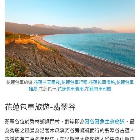
花蓮包車旅遊,
花蓮三天兩夜
,
花蓮包車行程
,
花蓮包車價格
,
花蓮包車
推薦
,花蓮包車,
花蓮包車費用
,
花蓮包車司機
花蓮包車旅遊-
翡翠谷
翡翠谷位於秀林鄉銅門村，對岸即為
慕谷慕魚生態廊道
，最
為秀麗之風景為沿著木瓜溪河谷旁蜿蜒而行的翡翠谷古道。
古道約有二百多年歷史，在早期是太魯閣族人從中央山脈東