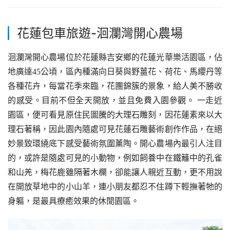
花蓮包車旅遊-
洄瀾灣開心農場
洄瀾灣開心農場位於花蓮縣吉安鄉的花蓮光華樂活園區，佔
地廣達45公頃，區內種滿向日葵與野薑花、荷花、馬纓丹等
各種花卉，每當花季來臨，花團錦簇的景象，給人美不勝收
的感受。目前不但全天開放，並且免費入園參觀。 一走近
園區，便可看見原住民圖騰的大理石雕刻，因花蓮素來以大
理石著稱，因此園內隨處可見花蓮石雕藝術創作作品，在絕
妙景致環繞底下感受藝術氛圍薰陶。開心農場內最引人注目
的，或許是隨處可見的小動物，例如飼養中在鐵籬中的孔雀
和山羌，梅花鹿雖隔著木欄，卻能讓人親近互動，更不用說
在開放草地中的小山羊，連小朋友都忍不住蹲下輕撫著牠的
身軀，是最具療癒效果的休閒園區。