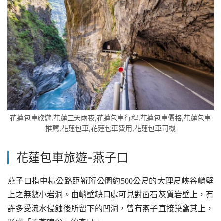
花蓮包車旅遊,花蓮三天兩夜,花蓮包車行程,花蓮包車價格,花蓮包車
推薦,花蓮包車,花蓮包車費用,花蓮包車司機
花蓮包車旅遊-
燕子口
燕子口指中橫公路距靳珩公園約500公尺的大理尺峽谷峭壁
上之無數小岩洞。由峭壁缺口處可見對面石灰質岩壁上，有
許多受流水侵蝕後所留下的凹洞，曾有燕子直接築窩其上，