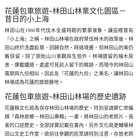
花蓮包車旅遊-林田山林業文化園區－
昔日的小上海
林田山在1960年代伐木全盛時期的繁華景象，讓這裡曾有
『小上海』之稱，林田山林場在政府禁伐林木的政策後，林
田山終於洗盡鉛華、回歸自然，時過境遷，但林田山的美仍
舊保留，除了原始山川景觀與生態外，林場遺留的檜木房
舍、運載鐵道，處處可見前人留下的痕跡，而現今的林田山
風貌與九份相似，因此友『花蓮的九份』之美名，讓林田山
林場成為花蓮的旅遊勝地。
花蓮包車旅遊-林田山林場的歷史遺跡
花蓮縣文化局為保存林田山林場的歷史，特別妥請鄭仁崇編
撰「森林故鄉－林田山專輯」一書，將林田山的老照片、長
者的口述歷史，全部詳實記載在書內，另外文化局更輔導林
田山文史工作室，欲前往參觀的民眾請特別注意，存放老照