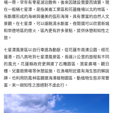
場一帶，早年有零星湖泊散佈，後來因建設需要而填實。現
在一般稱七星潭，是指美崙工業區和花蓮機場以北的地區，
有斷層形成的海峽與優美的弧形海灣，具有豐富的自然人文
景觀。在七星潭，可以遠眺清水斷崖，夜間還可以欣賞新城
和崇德地區的燈火，區內更有許多景點，提供休憩和知性之
旅。
七星潭風景區以自行車道為動脈，從花蓮市南濱公園、經花
蓮港、四八高地到七星潭風景區，長達21公里的旅程有不同
的風光。花蓮縣政府更興建了石雕園區、賞星廣場、觀日
樓、兒童遊樂場等休憩設施，在漁場附近還有海生態的解說
牌，也利用防風林區闢建海濱植物園區，動植物生態非常豐
富，來一趟知性之旅絕對不虛此行。