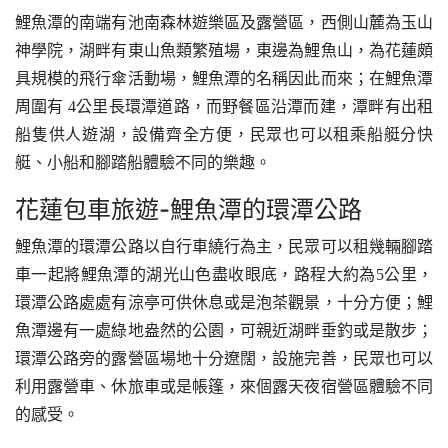
鯉魚潭的南端有池南森林遊樂區及露營區，西側山麓為玉山
神學院，湖畔有東山魚類繁殖場，東邊為鯉魚山，為花蓮頗
具規模的飛行傘活動場，鯉魚潭的名稱因此而來；在鯉魚潭
周圍有 4公里長環潭道路，而野餐區沿潭而建，潭畔有出租
船隻供人遊湖，設備齊全方便，民眾也可以租乘船艇分快
艇、小船和腳踏船體驗不同的樂趣。
花蓮包車旅遊-鯉魚潭的環潭公路
鯉魚潭的環潭公路以自行車繞行為主，民眾可以租幾輛腳踏
車一起將鯉魚潭的湖光山色盡收眼底，路程大約為5公里，
環潭公路處處有涼亭可供休息或是泡茶觀景，十分方便；鯉
魚潭邊有一處綠地盎然的公園，可親近湖畔垂釣或是散步；
環潭公路旁的露營區場地十分遼闊，設施完善，民眾也可以
利用露營車、休旅車或是帳篷，來個露天夜宿營區體驗不同
的感受。