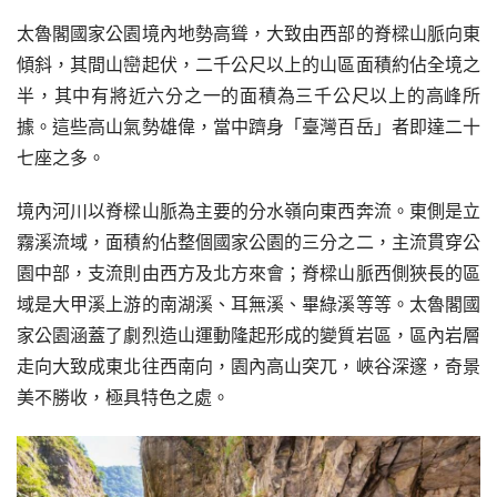
太魯閣國家公園境內地勢高聳，大致由西部的脊樑山脈向東
傾斜，其間山巒起伏，二千公尺以上的山區面積約佔全境之
半，其中有將近六分之一的面積為三千公尺以上的高峰所
據。這些高山氣勢雄偉，當中躋身「臺灣百岳」者即達二十
七座之多。
境內河川以脊樑山脈為主要的分水嶺向東西奔流。東側是立
霧溪流域，面積約佔整個國家公園的三分之二，主流貫穿公
園中部，支流則由西方及北方來會；脊樑山脈西側狹長的區
域是大甲溪上游的南湖溪、耳無溪、畢綠溪等等。太魯閣國
家公園涵蓋了劇烈造山運動隆起形成的變質岩區，區內岩層
走向大致成東北往西南向，園內高山突兀，峽谷深邃，奇景
美不勝收，極具特色之處。