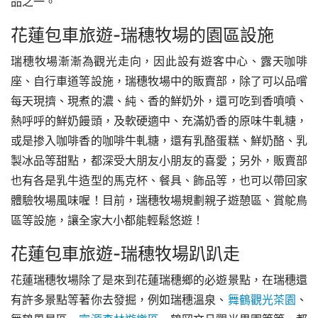
品之一。
花蓮包車旅遊-
瑞穗牧場的園區設施
瑞穗牧場漸漸為觀光走向，因此設有遊客中心、露天咖啡
座、自行車道等設施，瑞穗牧場中的販賣部，除了可以品嚐
每天現擠、現煮的濃、純、香的鮮奶外，還可吃到香噴噴、
熱呼呼的鮮奶饅頭，及軟硬適中、充滿奶香的原味牛軋糖，
或是掺入咖啡香的咖啡牛軋糖，還有乳酪蛋糕、鮮奶酪、乳
製冰品等甜點，都深受大朋友小朋友的喜愛；另外，販賣部
也有各是乳牛造型的馬克杯、餐具、飾品等，也可以帶回家
體驗牧場風味喔！目前，瑞穗牧場規劃親子遊憩區、賞鴕鳥
區等設施，讓全家大小都能輕鬆悠遊！
花蓮包車旅遊-
瑞穗牧場趴趴走
花蓮瑞穗牧場除了是來到花蓮瑞穗鄉的必遊景點，在瑞穗還
有許多景點等著你去發掘，例如瑞穗溫泉、
舞鶴觀光茶園
、