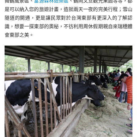
舞鶴風景區、
富源森林遊樂區
、鶴岡文旦觀光果園等等，都
是可以納入您的旅遊計畫，造就兩天一夜的完美行程；雪山
隧道的開通，更是讓民眾對於台灣東部有更深入的了解認
識，想要一探東部的奧秘，不彷利用周休假期親自來瑞穗體
會東部之美。