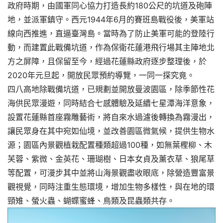
政府時期，由國軍同心協力打造長約180公尺的坑道及砲陣
地，並派軍鎮守。西元1944年6月的賽班島戰役後，美軍站
線向西推進，直逼臺灣島。當時為了防止美軍可能的登陸行
動，而建置此戰備坑道，作為保衛花蓮港飛行場其主陣地北
方之屏障，且保留至今，經過花蓮縣政府逐步整理後，於
2020年元旦起，開放民眾預約導覽，一同一探究竟。
四八高地除戰備坑道，已規劃並開放曼波園區，除季節性花
海供民眾漫遊，同時結合七感體驗及延續七星潭海洋意象，
設置花蓮縣首座霧雕藝術，將自來水過濾後轉換為霧漫出，
讓民眾身在其中宛如仙境，並改善園區微氣候，提供生物水
源；園區內景觀植栽配置種類超過100種，如無葉檉柳、木
芙蓉、紫微、金英花、珊瑚樹、日本女貞及薰衣草、狼尾草
等配置，可漫步其中並將山海景觀盡收眼底，除營造豐富景
觀視覺，同時注重生態環境，增加生物多樣性，與在地的環
頸雉、螢火蟲、蝴蝶蜜蜂、鳥類及昆蟲類共存。