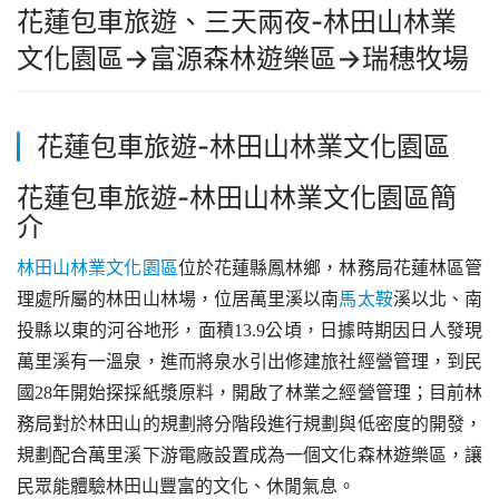
花蓮包車旅遊、三天兩夜-林田山林業
文化園區
→富源森林遊樂區
→
瑞穗牧場
花蓮包車旅遊-林田山林業文化園區
花蓮包車旅遊-林田山林業文化園區簡
介
林田山林業文化園區
位於花蓮縣鳳林鄉，林務局花蓮林區管
理處所屬的林田山林場，位居萬里溪以南
馬太鞍
溪以北、南
投縣以東的河谷地形，面積13.9公頃，日據時期因日人發現
萬里溪有一溫泉，進而將泉水引出修建旅社經營管理，到民
國28年開始探採紙漿原料，開啟了林業之經營管理；目前林
務局對於林田山的規劃將分階段進行規劃與低密度的開發，
規劃配合萬里溪下游電廠設置成為一個文化森林遊樂區，讓
民眾能體驗林田山豐富的文化、休閒氣息。