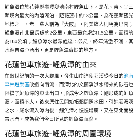
鯉魚潭位於花蓮縣壽豐鄉池南村鯉魚山下，是花、東、宜三
縣境內最大的內陸湖泊，距花蓮市約18公里，為花蓮縣觀光
地標之一，老一輩人稱為『大陂』，阿美族人則稱為巴鬧；
鯉魚潭南北最長處約2公里，東西最寬處約1.5公里，面積約
為104公頃；鯉魚潭水最深處達15公尺，終年清澈不涸，其
水源自潭心湧出，更是鯉魚潭奇妙的地方。
花蓮包車旅遊-鯉魚潭的由來
在數世紀前的一次大颱風，發生山崩迫使荖溪從今日的
池南
森林遊樂區
改道向南流，而潭北的文蘭溪洪水帶來的砂石也
阻擋了鯉魚潭的東北出口，形成今之鯉魚潭；剛形成的鯉魚
潭，面積不大，後來原住民開始拓墾開闢水田，引進荖濃溪
之水，尾水流入潭內後，鯉魚潭才慢慢增廣，又在東北面設
置水門，成為我們今日所見的鯉魚潭面貌。
花蓮包車旅遊-鯉魚潭的周圍環境