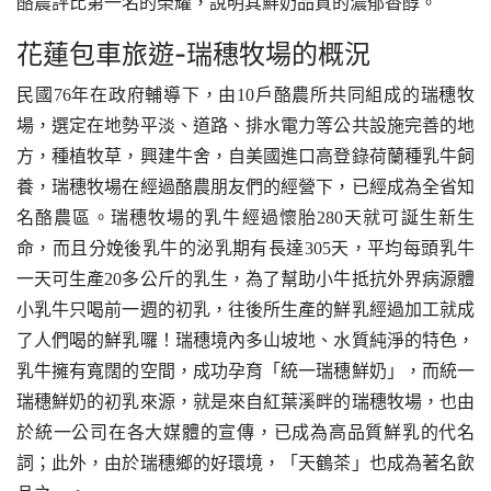
酪農評比第一名的榮耀，說明其鮮奶品質的濃郁香醇。
花蓮包車旅遊-
瑞穗牧場的概況
民國76年在政府輔導下，由10戶酪農所共同組成的瑞穗牧
場，選定在地勢平淡、道路、排水電力等公共設施完善的地
方，種植牧草，興建牛舍，自美國進口高登錄荷蘭種乳牛飼
養，瑞穗牧場在經過酪農朋友們的經營下，已經成為全省知
名酪農區。瑞穗牧場的乳牛經過懷胎280天就可誕生新生
命，而且分娩後乳牛的泌乳期有長達305天，平均每頭乳牛
一天可生產20多公斤的乳生，為了幫助小牛抵抗外界病源體
小乳牛只喝前一週的初乳，往後所生產的鮮乳經過加工就成
了人們喝的鮮乳囉！瑞穗境內多山坡地、水質純淨的特色，
乳牛擁有寬闊的空間，成功孕育「統一瑞穗鮮奶」，而統一
瑞穗鮮奶的初乳來源，就是來自紅葉溪畔的瑞穗牧場，也由
於統一公司在各大媒體的宣傳，已成為高品質鮮乳的代名
詞；此外，由於瑞穗鄉的好環境，「天鶴茶」也成為著名飲