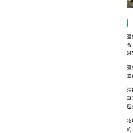
臺
合
遊
臺
臺
這
草
區
牧
的