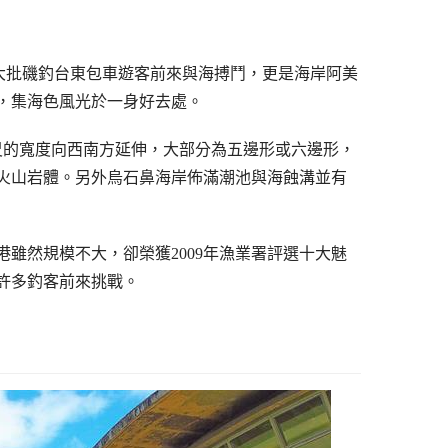
大批磯釣台東包車遊客前來與海搏鬥，更是海岸阿美
，集海色風光於一身好去處。
尺的寬度向西南方延伸，大部分為五邊形或六邊形，
火山岩體。另外烏石鼻海岸佈滿潮池與海蝕溝並有
雖然規模不大，卻榮獲2009年漁業署評選十大魅
許多釣客前來挑戰。