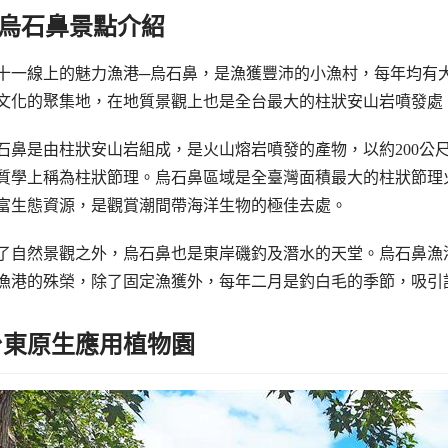
烏石鼻景點介紹
十一線上的魅力漁港─烏石鼻，是漁獲豐沛的小漁村，每年均有
文化的聚集地，在地質景觀上也是全台最大的柱狀安山岩噴發處
石鼻是由柱狀安山岩組成，是火山熔岩噴發的產物，以約200公
質學上稱為柱狀節理。烏石鼻區域是全臺灣面積最大的柱狀節理
富生態資源，是觀賞潮間帶海洋生物的極佳去處。
了自然景觀之外，烏石鼻也是東岸磯釣及潛水的天堂。烏石鼻漁港
漁港的殊榮，除了固定漁獲外，每年二月是釣白毛的季節，吸引
台東原生應用植物園