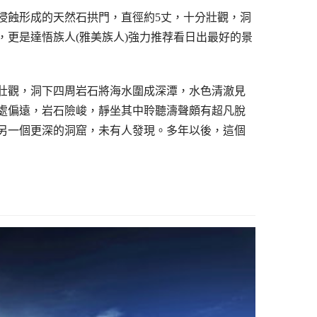
侵蝕形成的天然石拱門，直徑約5丈，十分壯觀，洞
更是達悟族人(雅美族人)強力推荐看日出最好的景
壯觀，洞下四周岩石將海水圍成深潭，水色清澈見
處偏遠，岩石險峻，靜坐其中聆聽濤聲頗有超凡脫
另一個更深的洞窟，未有人發現。多年以後，這個