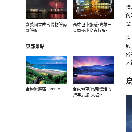
情
內
點
嘉義國立故宮博物院南
高雄包車旅遊-高雄三
部院區
天兩夜小文青行程~
情
東部景點
底
俗
人
金樽遊憩區 Jinzun
台東包車/悠閒慢活的
跨年之旅-大坡池