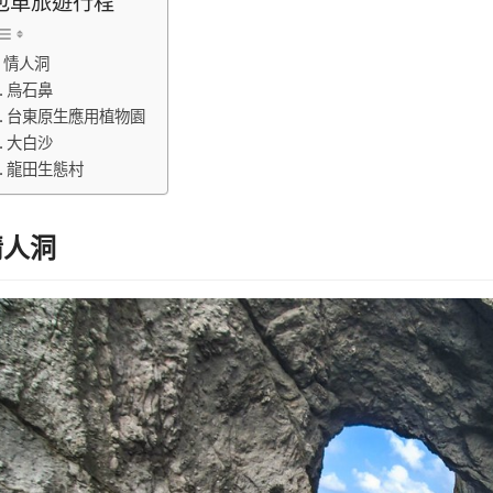
包車旅遊行程
情人洞
烏石鼻
台東原生應用植物園
大白沙
龍田生態村
情人洞