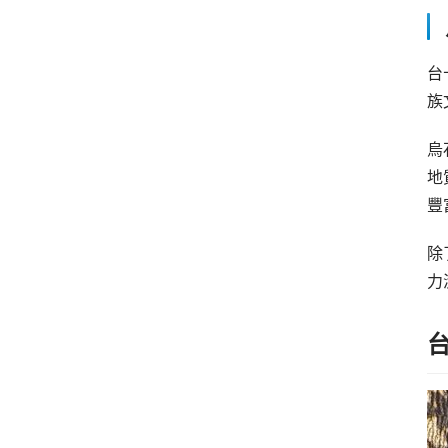
台
族
烏
地
豐
除
力