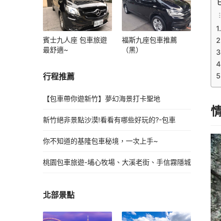
賓士九人座 包車旅遊
福斯九座包車推薦
最舒適~
（黑）
行程推薦
【包車帶你遊新竹】夢幻海景打卡聖地
新竹絕非景點沙漠!看看有哪些好玩的?-包車
你不知道的基隆包車秘境，一次上手~
桃園包車旅遊-埔心牧場、大溪老街、手信霧隱城
北部景點