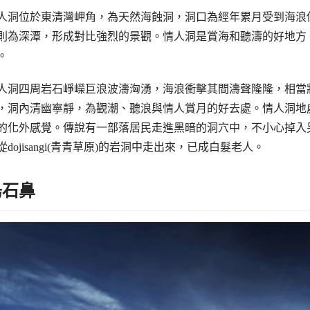
人洞位於東清灣岬角，為天然海蝕洞，洞口為經年累月受到海浪
則為深潭，形成對比強烈的景觀。情人洞是賞海和聽濤的好地方，
。
人洞四周岩石崢嶸巨浪波濤洶湧，海浪衝擊其間濤聲隆隆，相當
，洞內清幽寧靜，為觀潮、聽浪與情人賞月的好去處。情人洞地
的化外感覺。傳說有一部落居民走進黑暗的洞穴中，不小心掉入
從dojisangi(青青草原)的岩洞中走出來，已成白髮老人。
烏石鼻