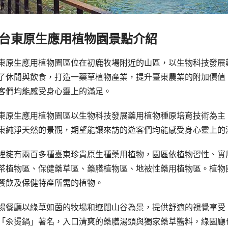
台東原生應用植物園景點介紹
東原生應用植物園區位在初鹿牧場附近的山區，以生物科技發展
了休閒與飲食，打造一藥草植物產業，提升臺東農業的附加價值
客們均能感受身心靈上的滿足。
東原生應用植物園區以生物科技發展藥用植物種原培育技術為主
東純淨天然的景觀，期望能讓來訪的遊客們均能感受身心靈上的
裡擁有兩百多種臺東珍貴原生種藥用植物，園區依植物習性、實
茶植物區、保健藥草區、藥膳植物區、地被性藥用植物區。植物
餐飲及保健特產所需的植物。
場餐廳以綠草如茵的牧場和遼闊山谷為景，提供舒適的視覺享受
「汆燙鍋」著名，入口清爽的藥膳湯頭與獨家藥草醬料，綠園廳