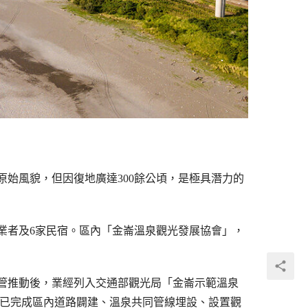
始風貌，但因復地廣達300餘公頃，是極具潛力的
業者及6家民宿。區內「金崙溫泉觀光發展協會」，
列管推動後，業經列入交通部觀光局「金崙示範溫泉
前已完成區內道路闢建、溫泉共同管線埋設、設置觀