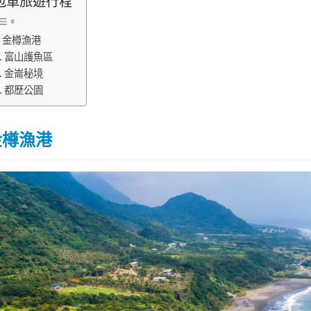
包車旅遊行程
金樽漁港
富山護魚區
金崙秘境
都歷公園
金樽漁港