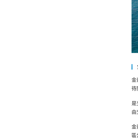
金
待
是
由
金
區