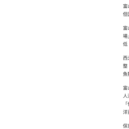
富
但
富
場
低
西
整
魚
富
人
「
洋
保