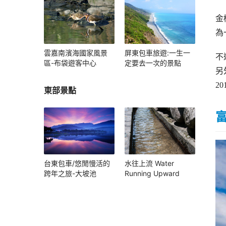
金
為
雲嘉南濱海國家風景
屏東包車旅遊:一生一
不
區-布袋遊客中心
定要去一次的景點
另
2
東部景點
台東包車/悠閒慢活的
水往上流 Water
跨年之旅-大坡池
Running Upward