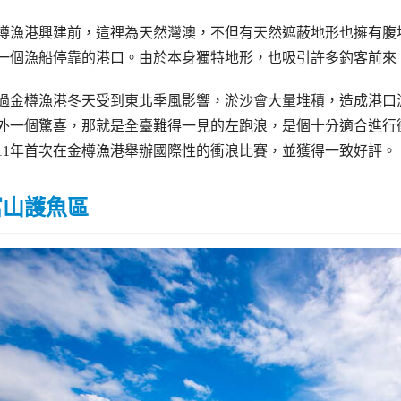
樽漁港興建前，這裡為天然灣澳，不但有天然遮蔽地形也擁有腹地，
一個漁船停靠的港口。由於本身獨特地形，也吸引許多釣客前來
過金樽漁港冬天受到東北季風影響，淤沙會大量堆積，造成港口
外一個驚喜，那就是全臺難得一見的左跑浪，是個十分適合進行
011年首次在金樽漁港舉辦國際性的衝浪比賽，並獲得一致好評。
富山護魚區