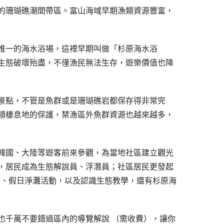
的珊瑚礁潮間帶區。富山海域早期漁類資源豐富，
唯一的海水浴場，這裡早期叫做「杉原海水浴
生態破壞殆盡，不僅漁民無法生存，遊樂價值也降
岸景點，不管是魚群或是珊瑚礁岩都保存得非常完
類棲息地的保護，禁漁區外魚群資源也越來越多，
韓國、大陸等遊客前來參觀，為當地社區建立觀光
，居民成為生態解說員、浮潛員；社區居民更發起
動、假日淨灘活動，以及認識生態教學，還有杉原海
也千萬不要錯過區內的導覽解說 （需收費），讓你