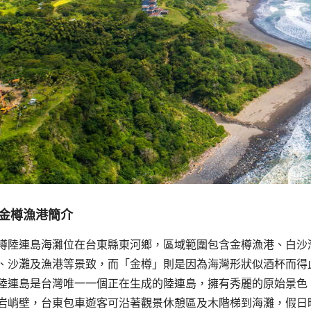
金樽漁港簡介
樽陸連島海灘位在台東縣東河鄉，區域範圍包含金樽漁港、白沙
、沙灘及漁港等景致，而「金樽」則是因為海灣形狀似酒杯而得
陸連島是台灣唯一一個正在生成的陸連島，擁有秀麗的原始景色
岩峭壁，台東包車遊客可沿著觀景休憩區及木階梯到海灘，假日