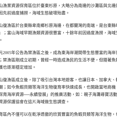
山漁業資源保育區位於臺東杉原，大略分為南邊的沙灘區與北邊
因先前過度捕撈，海域生態破壞殆盡。
山復漁區於台東縣卑南鄉杉原海邊，在都蘭灣的南端，是台東縣
」；富山海域早期漁類資源很豐富，十餘年前因過度漁撈，海域
。
元2005年公告為禁漁區之後，成為東海岸潮間帶生態豐富的海
；禁漁區剛成立初期，曾經一時造成漁民的生活不便，但隨著魚
獲也逐漸穩定增加。
山復漁區成立後，除了吸引台灣本地遊客，也讓日本、加拿大、
潮；如今魚蝦貝類等海洋生物復育率快速成長，也開啟當地商機
保育海岸資源──永續發展」的推廣活動，如：親子海灘尋寶活
資源保護協會在這片海域做生態調查。
育區內不僅可以在乾淨透徹的欣賞豐富的魚蝦貝類等海洋生物，