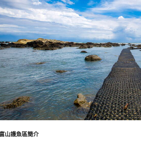
富山護魚區簡介