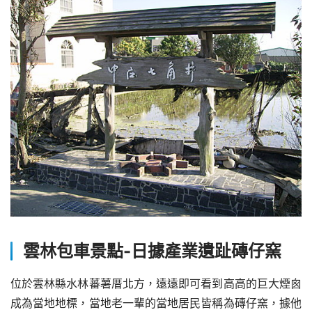
雲林包車景點-
日據產業遺趾磚仔窯
位於雲林縣水林蕃薯厝北方，遠遠即可看到高高的巨大煙囪
成為當地地標，當地老一輩的當地居民皆稱為磚仔窯，據他