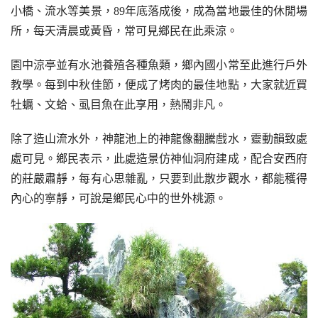
小橋、流水等美景，89年底落成後，成為當地最佳的休閒場
所，每天清晨或黃昏，常可見鄉民在此乘涼。
園中涼亭並有水池養殖各種魚類，鄉內國小常至此進行戶外
教學。每到中秋佳節，便成了烤肉的最佳地點，大家就近買
牡蠣、文蛤、虱目魚在此享用，熱鬧非凡。
除了造山流水外，神龍池上的神龍像翻騰戲水，靈動韻致處
處可見。鄉民表示，此處造景仿神仙洞府建成，配合安西府
的莊嚴肅靜，每有心思雜亂，只要到此散步觀水，都能穫得
內心的寧靜，可說是鄉民心中的世外桃源。