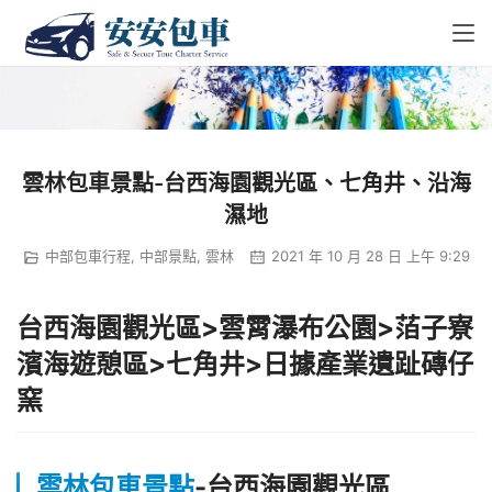
雲林包車景點-台西海園觀光區、七角井、沿海
濕地
中部包車行程
,
中部景點
,
雲林
2021 年 10 月 28 日 上午 9:29
台西海園觀光區>雲霄瀑布公園
>
萡子寮
濱海遊憩區
>七角井
>
日據產業遺趾磚仔
窯
雲林包車景點
-
台西海園觀光區