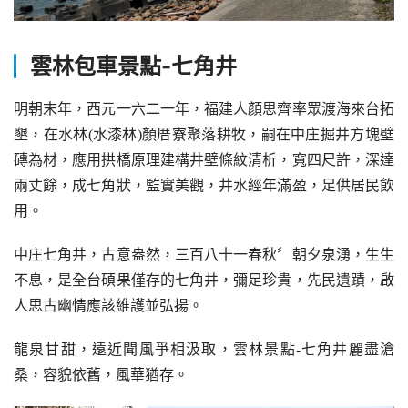
雲林包車景點-
七角井
明朝末年，西元一六二一年，福建人顏思齊率眾渡海來台拓
墾，在水林(水漆林)顏厝寮聚落耕牧，嗣在中庄掘井方塊壁
磚為材，應用拱橋原理建構井壁條紋清析，寬四尺許，深達
兩丈餘，成七角狀，監實美觀，井水經年滿盈，足供居民飲
用。
中庄七角井，古意盎然，三百八十一春秋〞朝夕泉湧，生生
不息，是全台碩果僅存的七角井，彌足珍貴，先民遺蹟，啟
人思古幽情應該維護並弘揚。
龍泉甘甜，遠近聞風爭相汲取，雲林景點-七角井麗盡滄
桑，容貌依舊，風華猶存。