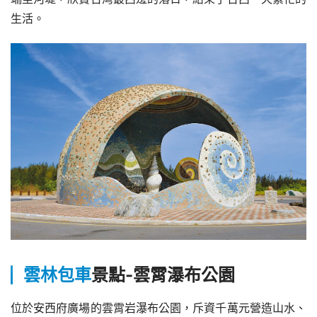
生活。
雲林包車
景點-
雲霄瀑布公園
位於安西府廣場的雲霄岩瀑布公園，斥資千萬元營造山水、