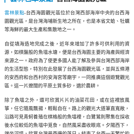
雲林景點
-台西海園觀光區位於台灣西部海岸中央的台西海
園觀光區，是台灣海埔新生地之所在，也是本省文蛤、牡蠣
等海鮮的最大生產和集散地之一。
自從填海造地完成之後，近年來增加了許多可供利用的資
源，如棋盤般的魚塭水塘，便是台西海園主要的海產與經濟
來源之一。政府為了使更多國人能了解及參與台灣西部海岸
的生活型態，特別在此發展了台西海園觀光區，並與五條港
的安西府和台西村的安海宮等廟宇，一同推廣這個遊覽觀光
區。這一片遼闊的平原土質多砂，適於農耕。
除了魚塭之外，還可欣賞片片的油菜花田，或在這裡放風
箏，任它隨風飄揚，輕鬆自在。路上的觀光大道筆直寬敞，
沿路可見青蚵養殖在棋格般的魚塭裡，白鷺鷥則聚集在採收
後水位較低的魚塭中覓食，自然風采盡收眼底。夕陽西下，
端坐河堤，欣賞台灣最西邊的落日，結束了台西一天繁忙的