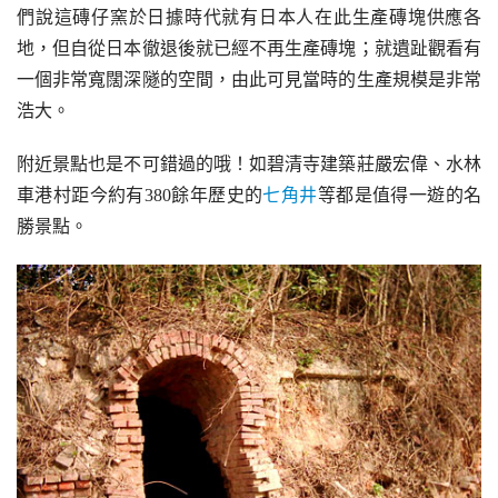
們說這磚仔窯於日據時代就有日本人在此生產磚塊供應各
地，但自從日本徹退後就已經不再生產磚塊；就遺趾觀看有
一個非常寬闊深隧的空間，由此可見當時的生產規模是非常
浩大。
附近景點也是不可錯過的哦！如碧清寺建築莊嚴宏偉、水林
車港村距今約有380餘年歷史的
七角井
等都是值得一遊的名
勝景點。