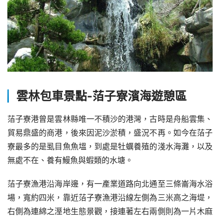
雲林包車景點-
萡子寮濱海遊憩區
萡子寮港曾是雲林縣唯一不積沙的港灣，古時是舟船雲集、
貿易鼎盛的商港，後來因泥沙淤積，盛況不再。如今在萡子
寮最多的是虱目魚魚塭，到處是牡蠣養殖的淺水海灘，以及
無處不在、養有鰻魚與蝦類的水塘。
萡子寮漁港沿海岸邊，有一產業道路向北通至三條崙海水浴
場，寬約四米，靠近萡子寮漁港沿線左側為三米高之海堤，
右側為連綿之溼地生態景觀，接連著左右兩側則為一片木麻