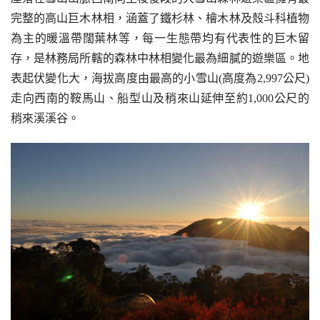
完整的高山巨木林相，涵蓋了鐵杉林、檜木林及殼斗科植物
為主的暖溫帶闊葉林等，每一生態帶均有代表性的巨木留
存，是林務局所轄的森林中林相變化最為細膩的遊樂區。地
表起伏變化大，海拔高度由最高的小雪山(高度為2,997公尺)
走向西南的鞍馬山、船型山及稍來山延伸至約1,000公尺的
稍來溪溪谷。