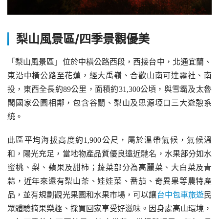
梨山風景區/四季景觀優美
「梨山風景區」位於中橫公路西段，西接台中，北通宜蘭、
東沿中橫公路至花蓮，經大禹嶺、合歡山南可達霧社、南
投，東西全長約89公里，面積約31,300公頃，與雪霸及太魯
閣國家公園相鄰，包含谷關、梨山及思源埡口三大遊憩系
統。
此區平均海拔高度約1,900公尺，屬於溫帶氣候，氣候溫
和，陽光充足，當地物產品質優良遠近馳名，水果部分如水
蜜桃、梨、蘋果及甜柿；蔬菜部分為高麗菜、大白菜及青
蒜，近年來還有梨山茶、娃娃菜、番茄、奇異果等農特產
品，並有規劃觀光果園和水果市場，可以讓
台中包車旅遊
民
眾體驗摘果樂趣、採買回家享受好滋味。因身處高山環境，