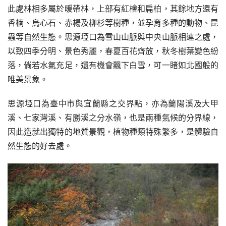
此處林相多屬於暖帶林，上部有紅檜和扁柏，其餘地方還有
香楠、烏心石、赤楊及柳杉等樹種，並孕育多種的動物、昆
蟲等自然生態。思源埡口為雪山山脈與中央山脈相連之處，
以致四季分明、景色秀麗，春夏百花齊放，秋冬樹葉變色紛
落，倘若水氣充足，還有機會飄下白雪，可一睹如北國般的
唯美景象。
思源埡口為臺中市與宜蘭縣之交界點，亦為蘭陽溪及大甲
溪、七家灣溪、有勝溪之分水嶺，也是兩種氣候的分界線，
因此造就出獨特的地質景觀，植物種類特殊繁多，是體驗自
然生態的好去處。