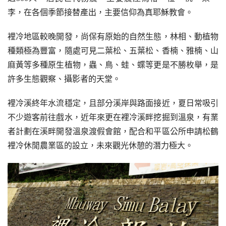
李，在各個季節接替產出，主要信仰為真耶穌教會。
裡冷地區較晚開發，尚保有原始的自然生態，林相、動植物
種類極為豐富，隨處可見二葉松、五葉松、香楠、雅楠、山
麻黃等多種原生植物，蟲、鳥、蛙、蝶等更是不勝枚舉，是
許多生態觀察、攝影者的天堂。
裡冷溪終年水流穩定，且部分溪岸與路面接近，夏日常吸引
不少遊客前往戲水，近年來更在裡冷溪畔挖掘到溫泉，有業
者計劃在溪畔開發溫泉渡假會館，配合和平區公所申請松鶴
裡冷休閒農業區的設立，未來觀光休憩的潛力極大。