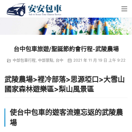
台中包車旅遊/聖誕節約會行程-武陵農場
中部包車行程
,
中部景點
,
台中
2021 年 11 月 19 日 上午 9:22
武陵農場>裡冷部落
>思源
埡
口
>大雪山
國家森林遊樂區
>
梨山風景區
使台中包車的遊客流連忘返的武陵農
場