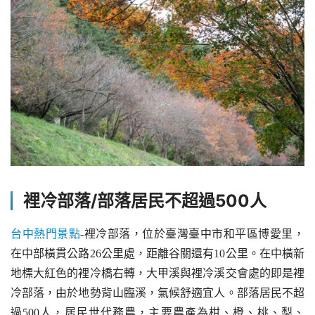
裡冷部落/部落居民不超過500人
台中熱門景點
-裡冷部落，位於臺灣臺中市和平區博愛里，
在中部橫貫公路26公里處，距離谷關還有10公里。在中橫新
地標大紅色的裡冷橋右轉，大甲溪與裡冷溪交會處的即是裡
冷部落，由於地勢背山臨溪，氣候舒適宜人。部落居民不超
過500人，居民世代務農，主要農產為柑、橙、桃、梨、