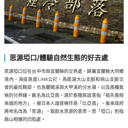
思源
埡
口/體驗自然生態的好去處
思源埡口位在台中市與宜蘭縣的交界處，歸屬宜蘭縣大同鄉
境內，海拔高度1,948公尺，為南湖大山支脈和桃山支脈交
會的最低鞍部，也為蘭陽溪與大甲溪的分水嶺，以及兩種氣
候的分界線。舊名為比亞南，源於泰雅族語意指「祖先曾經
來過的地方」，被日本人諧音稱作為「比亞南」，後來政府
將地名改為「思源」，取飲水思源的意思，而「埡口」則指
兩山相連的凹陷處。