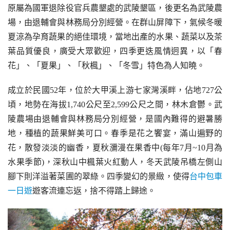
原屬為國軍退除役官兵農墾處的武陵墾區，後更名為武陵農
場，由退輔會與林務局分別經營。在群山屏障下，氣候冬暖
夏涼為孕育蔬果的絕佳環境，當地出產的水果、蔬菜以及茶
葉品質優良，廣受大眾歡迎，四季更迭風情迥異，以「春
花」、「夏果」、「秋楓」、「冬雪」特色為人知曉。
成立於民國52年，位於大甲溪上游七家灣溪畔，佔地727公
頃，地勢在海拔1,740公尺至2,599公尺之間，林木倉鬱。武
陵農場由退輔會與林務局分別經營，是國內難得的避暑勝
地，種植的蔬果鮮美可口。春季是花之饗宴，滿山遍野的
花，散發淡淡的幽香，夏秋瀰漫在果香中(每年7月~10月為
水果季節)，深秋山中楓葉火紅動人，冬天武陵吊橋左側山
腳下則洋溢著菜圃的翠綠。四季變幻的景緻，使得
台中包車
一日遊
遊客流連忘返，捨不得踏上歸途。