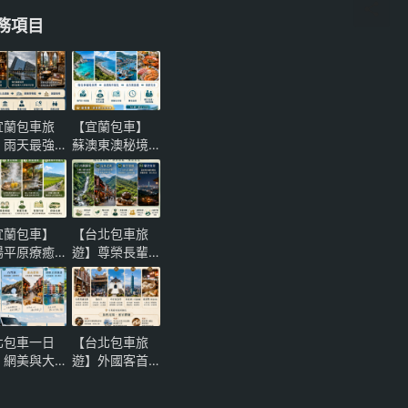
務項目
宜蘭包車旅
【宜蘭包車】
】雨天最強
蘇澳東澳秘境
案！噶瑪蘭
一日遊！粉鳥
士忌酒廠、
林海灣與南方
陽博物館與
澳海鮮，頂級
堡咖啡微醺
保母車尊榮推
宜蘭包車】
【台北包車旅
性一日遊
薦
陽平原療癒
遊】尊榮長輩
一日遊！萌
奢華孝親｜烏
農場、清水
來內洞大自然
熱與礁溪溫
負離子健康慢
，頂級保母
活與貓空夜景
北包車一日
【台北包車旅
尊榮推薦
茶饗一日遊全
｜網美與大
遊】外國客首
攻略
然雙贏！北
選！大稻埕到
岸「三芝淺
台北101新舊交