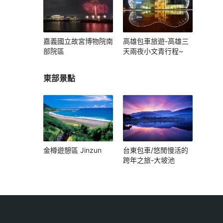
嘉義國立故宮博物院南
高雄包車旅遊-高雄三
部院區
天兩夜小文青行程~
東部景點
金樽遊憩區 Jinzun
台東包車/悠閒慢活的
跨年之旅-大坡池