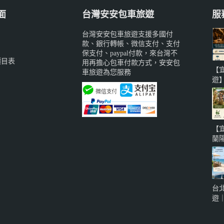
面
台灣安安包車旅遊
服
台灣安安包車旅遊支援多國付
款、銀行轉帳、微信支付、支付
保支付、paypal付款，來台灣不
價目表
用再擔心包車付款方式，安安包
【
車旅遊為您服務
遊
備
威
蘭
城
【
知
蘭
系
寵
地
泉
台
車
遊
自
海