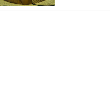
會社的成品輸運有極大的貢獻。
日高雄火車站啟用之前，僅
站房於大正12年(1923)完