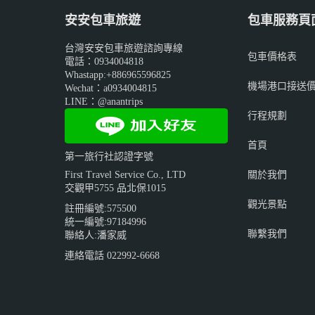
安安包車旅遊
包車服務頁
台灣安安包車旅遊諮詢專線
包車價格表
電話：0934004818
Whastapp:+886965596825
機場港口接送
Wechat：a0934004815
LINE：@anantrips
行程規劃
首頁
第一旅行社認證字號
關於我們
First Travel Service Co., LTD
交觀甲5755 品北保1015
觀光景點
註冊編號:575500
統一編號:97184996
聯繫我們
聯絡人:潘家威
連絡電話 022992-6668