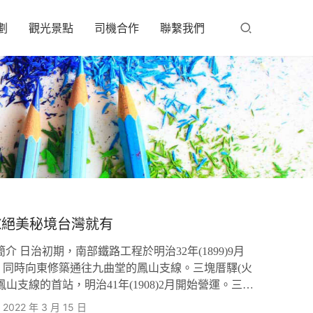
劃
觀光景點
司機合作
聯繫我們
X絕美秘境台灣就有
 日治初期，南部鐵路工程於明治32年(1899)9月
，同時向東修築通往九曲堂的鳳山支線。三塊厝驛(火
山支線的首站，明治41年(1908)2月開始營運。三
物運輸為主，特別是提供位於其北邊的台灣煉瓦株式
2022 年 3 月 15 日