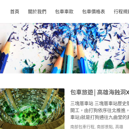
首頁
關於我們
包車車款
包車價格表
行程規
包車旅遊│高雄海蝕洞
三塊厝車站 三塊厝車站歷史簡介
開工，由打狗依序往北推進
車站)就是打狗通往九曲堂的鳳
塊厝驛兼營客貨，但是以貨
南部包車行程
,
南部景點
,
高雄