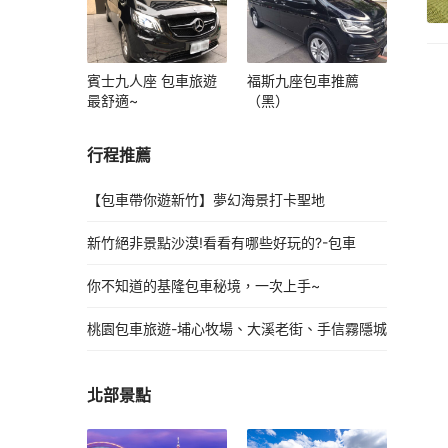
賓士九人座 包車旅遊
福斯九座包車推薦
最舒適~
（黑）
行程推薦
【包車帶你遊新竹】夢幻海景打卡聖地
新竹絕非景點沙漠!看看有哪些好玩的?-包車
你不知道的基隆包車秘境，一次上手~
桃園包車旅遊-埔心牧場、大溪老街、手信霧隱城
北部景點