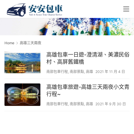
Home
高雄三天兩夜
高雄包車一日遊-澄清湖、美濃民俗
村、高屏舊鐵橋
南部包車行程
,
南部景點
,
高雄
2021 年 11 月 4 日
高雄包車旅遊-高雄三天兩夜小文青
行程~
南部包車行程
,
南部景點
,
高雄
2021 年 9 月 30 日