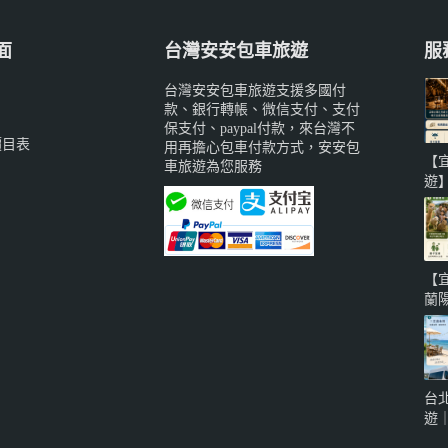
面
台灣安安包車旅遊
服
台灣安安包車旅遊支援多國付
款、銀行轉帳、微信支付、支付
保支付、paypal付款，來台灣不
價目表
用再擔心包車付款方式，安安包
【
車旅遊為您服務
遊
備
威
蘭
城
【
知
蘭
系
寵
地
泉
台
車
遊
自