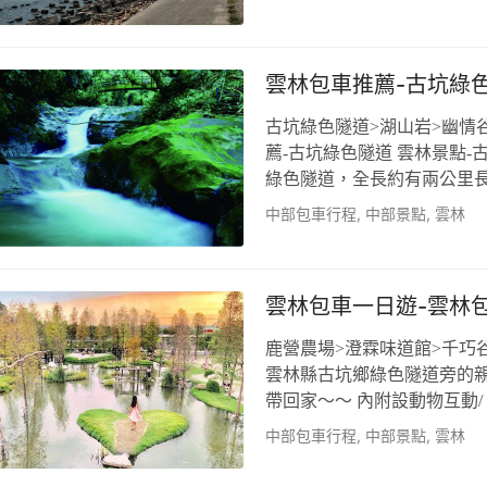
源，如棋盤般的魚塭水塘，
使更多國人能了解及參與台
光區，並與五條港的安西府
雲林包車推薦-古坑綠
古坑綠色隧道>湖山岩>幽情
薦-古坑綠色隧道 雲林景點
綠色隧道，全長約有兩公里
成美麗的綠色隧道。綠色隧道
中部包車行程
,
中部景點
,
雲林
道而行的台糖小火車，不論
坑鄉公所計畫將小火車與景
婚場所及文化景觀公園，讓
雲林包車一日遊-雲林
鹿營農場>澄霖味道館>千巧
雲林縣古坑鄉綠色隧道旁的親
帶回家～～ 內附設動物互動/ 
多小孩可以玩耍~ 古坑鹿營
中部包車行程
,
中部景點
,
雲林
行，附近還有土雞城、射擊、
依據個人喜好安排雲林包車一