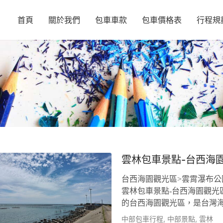
首頁
關於我們
包車車款
包車價格表
行程規
雲林包車景點-台西海
台西海園觀光區>雲霄瀑布公
雲林包車景點-台西海園觀光
的台西海園觀光區，是台灣
大生產和集散地之一。 自從
中部包車行程
,
中部景點
,
雲林