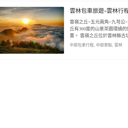
規劃落羽松林、貨櫃野餐拍
雲林包車旅遊-雲林行
雲嶺之丘>五元兩角>九芎公>
丘有360度的山景茶園環繞
置。 雲嶺之丘位於雲林縣古
交會之處，在這裡除了可以欣
中部包車行程
,
中部景點
,
雲林
美視野，還能順遊附近的五
小孩到這裡踏青。 雲林包車
道、孟宗竹林步道、高空竹