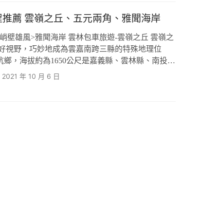
照區、滑…
程推薦 雲嶺之丘、五元兩角、雅聞海岸
峭壁雄風>雅聞海岸 雲林包車旅遊-雲嶺之丘 雲嶺之
的好視野，巧妙地成為雲嘉南跨三縣的特殊地理位
坑鄉，海拔約為1650公尺是嘉義縣、雲林縣、南投縣
賞到日出、夕陽、雲海，還可以360度環景整個超
2021 年 10 月 6 日
元兩角、木馬古道、杉林步道，很適合假日帶著家人
旅遊-五元兩角 五元兩角附近有雲嶺之丘、杉林步
木棧道、木馬古…