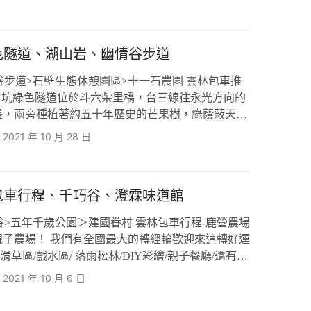
便是台西海園主要的海產與經濟來源之一。政府為了
灣西部海岸的生活型態，特別在此發展了台西海園觀
和台西村的安海宮等廟…
色隧道、湖山岩、幽情谷步道
谷步道>石壁生態休憩園區>十一石農園 雲林包車推
-古坑綠色隧道位於斗六柴里橋，台三線往永光方向的
長，兩旁種植著約五十年歷史的芒果樹，綠蔭蔽天形
亦提供腳踏車出租或傳統牛步車代步。 沿著綠色隧
2021 年 10 月 28 日
鐵軌、車站或車廂都是相當獨特的空間文化，因此古
觀結合，規劃為雲林包車旅遊民眾婚紗拍攝地場、結
公園、隧道、鐵道三者結…
包車行程、千巧谷、澄霖味道館
谷>五年千歲公園＞建國眷村 雲林包車行程-鹿營農場
子農場！ 我們有全國最大的轉經輪歡迎來這轉好運
滑草區/戲水區/ 落雨松林/DIY彩繪/親子餐廳/還有眾
農場位在綠色隧道入口處，可以搭配騎腳踏車輕旅
2021 年 10 月 6 日
賽車、蜂蜜故事館，距離10分鐘路程有鵝童樂園，
日遊~ 雲林全新平價親子農場推薦古坑鹿營農場，