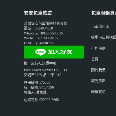
安安包車旅遊
包車服務頁
台灣安安包車旅遊諮詢專線
包車價格表
電話：0934004818
Whastapp:+886965596825
機場港口接送
Wechat：a0934004815
LINE：@anantrips
行程規劃
首頁
第一旅行社認證字號
關於我們
First Travel Service Co., LTD
交觀甲5755 品北保1015
觀光景點
註冊編號:575500
統一編號:97184996
聯繫我們
聯絡人:潘家威
連絡電話 022992-6668