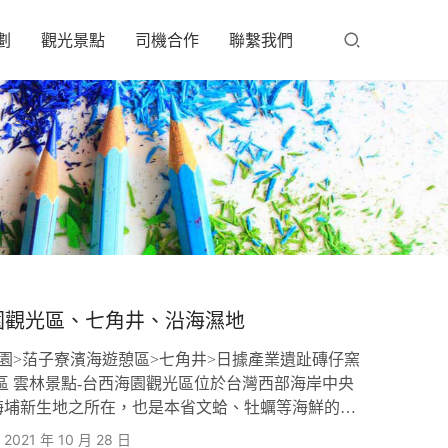
劃
觀光景點
司機合作
聯繫我們
園觀光區、七角井、沿海濕地
園>萡子寮濱海遊憩區>七角井>日據產業遺趾磚仔窯
區 雲林景點-台西海園觀光區位於台灣西部海岸中央
海埔新生地之所在，也是本省文蛤、牡蠣等海鮮的最
填海造地完成之後，近年來增加了許多可供利用的資
2021 年 10 月 28 日