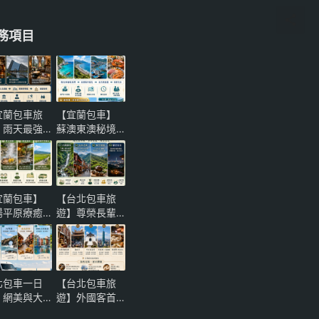
務項目
宜蘭包車旅
【宜蘭包車】
】雨天最強
蘇澳東澳秘境
案！噶瑪蘭
一日遊！粉鳥
士忌酒廠、
林海灣與南方
陽博物館與
澳海鮮，頂級
堡咖啡微醺
保母車尊榮推
宜蘭包車】
【台北包車旅
性一日遊
薦
陽平原療癒
遊】尊榮長輩
一日遊！萌
奢華孝親｜烏
農場、清水
來內洞大自然
熱與礁溪溫
負離子健康慢
，頂級保母
活與貓空夜景
北包車一日
【台北包車旅
尊榮推薦
茶饗一日遊全
｜網美與大
遊】外國客首
攻略
然雙贏！北
選！大稻埕到