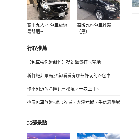
賓士九人座 包車旅遊
福斯九座包車推薦
最舒適~
（黑）
行程推薦
【包車帶你遊新竹】夢幻海景打卡聖地
新竹絕非景點沙漠!看看有哪些好玩的?-包車
你不知道的基隆包車秘境，一次上手~
桃園包車旅遊-埔心牧場、大溪老街、手信霧隱城
北部景點