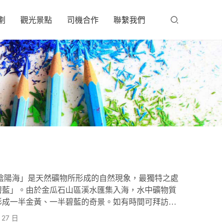
劃
觀光景點
司機合作
聯繫我們
陰陽海」是天然礦物所形成的自然現象，最獨特之處
碧藍」。由於金瓜石山區溪水匯集入海，水中礦物質
形成一半金黃、一半碧藍的奇景。如有時間可拜訪超
道」，登山俯瞰壯闊的陰陽海及C型海灣，是相當熱
 27 日