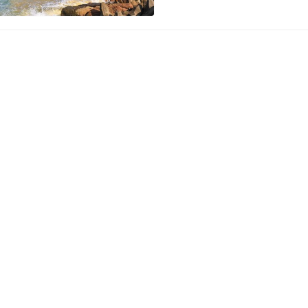
門的車軌、晨景、夕色的拍