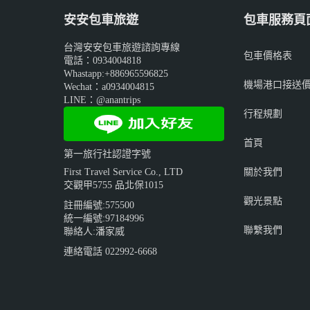
安安包車旅遊
包車服務頁
台灣安安包車旅遊諮詢專線
包車價格表
電話：0934004818
Whastapp:+886965596825
機場港口接送
Wechat：a0934004815
LINE：@anantrips
行程規劃
首頁
第一旅行社認證字號
關於我們
First Travel Service Co., LTD
交觀甲5755 品北保1015
觀光景點
註冊編號:575500
統一編號:97184996
聯繫我們
聯絡人:潘家威
連絡電話 022992-6668