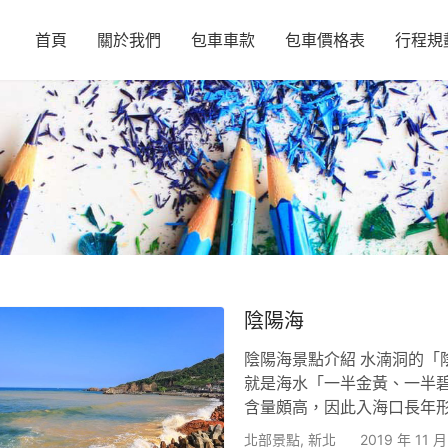
首頁
關於我們
包車車款
包車價格表
行程規
陰陽海
陰陽海景點介紹 水湳洞的「
就是海水「一半金黃、一半
含量頗高，因此入海口長年
人氣美拍點「陰陽海C型彎
北部景點
,
新北
2019 年 11 月