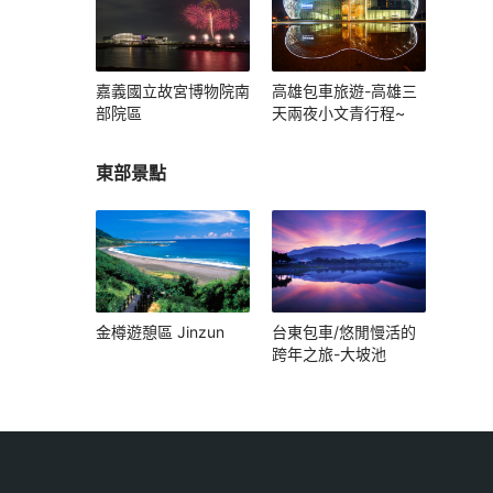
嘉義國立故宮博物院南
高雄包車旅遊-高雄三
部院區
天兩夜小文青行程~
東部景點
金樽遊憩區 Jinzun
台東包車/悠閒慢活的
跨年之旅-大坡池