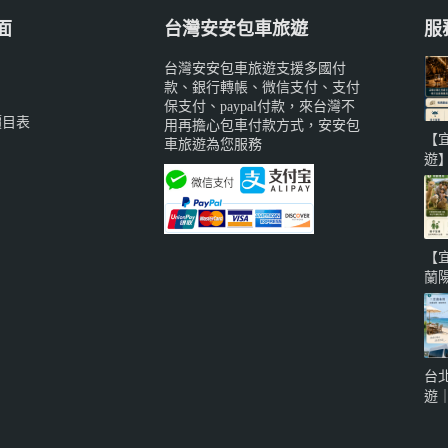
面
台灣安安包車旅遊
服
台灣安安包車旅遊支援多國付
款、銀行轉帳、微信支付、支付
保支付、paypal付款，來台灣不
價目表
用再擔心包車付款方式，安安包
【
車旅遊為您服務
遊
備
威
蘭
城
【
知
蘭
系
寵
地
泉
台
車
遊
自
海