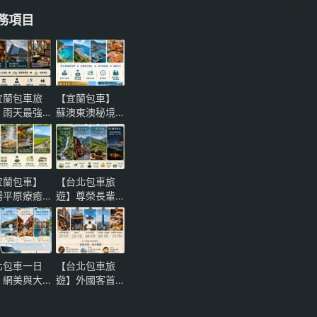
務項目
宜蘭包車旅
【宜蘭包車】
】雨天最強
蘇澳東澳秘境
案！噶瑪蘭
一日遊！粉鳥
士忌酒廠、
林海灣與南方
陽博物館與
澳海鮮，頂級
堡咖啡微醺
保母車尊榮推
宜蘭包車】
【台北包車旅
性一日遊
薦
陽平原療癒
遊】尊榮長輩
一日遊！萌
奢華孝親｜烏
農場、清水
來內洞大自然
熱與礁溪溫
負離子健康慢
，頂級保母
活與貓空夜景
北包車一日
【台北包車旅
尊榮推薦
茶饗一日遊全
｜網美與大
遊】外國客首
攻略
然雙贏！北
選！大稻埕到
岸「三芝淺
台北101新舊交