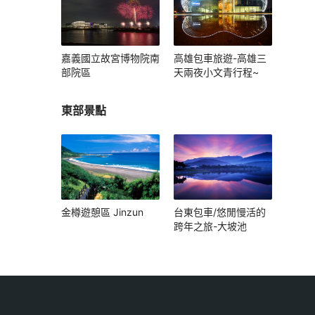
嘉義國立故宮博物院南
高雄包車旅遊-高雄三
部院區
天兩夜小文青行程~
東部景點
金樽遊憩區 Jinzun
台東包車/悠閒慢活的
跨年之旅-大坡池