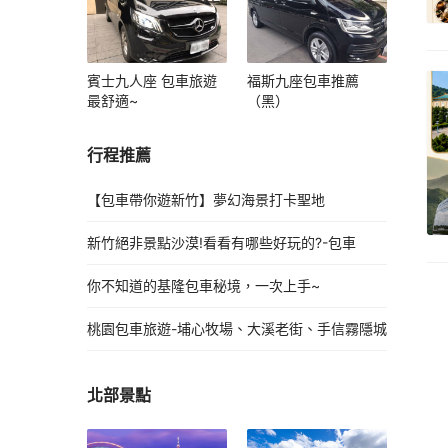
賓士九人座 包車旅遊
福斯九座包車推薦
最舒適~
（黑）
行程推薦
【包車帶你遊新竹】夢幻海景打卡聖地
新竹絕非景點沙漠!看看有哪些好玩的?-包車
你不知道的基隆包車秘境，一次上手~
桃園包車旅遊-埔心牧場、大溪老街、手信霧隱城
北部景點