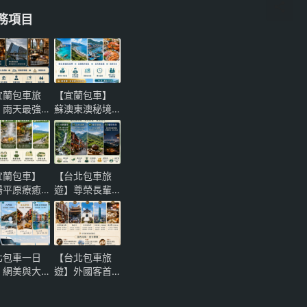
務項目
宜蘭包車旅
【宜蘭包車】
】雨天最強
蘇澳東澳秘境
案！噶瑪蘭
一日遊！粉鳥
士忌酒廠、
林海灣與南方
陽博物館與
澳海鮮，頂級
堡咖啡微醺
保母車尊榮推
宜蘭包車】
【台北包車旅
性一日遊
薦
陽平原療癒
遊】尊榮長輩
一日遊！萌
奢華孝親｜烏
農場、清水
來內洞大自然
熱與礁溪溫
負離子健康慢
，頂級保母
活與貓空夜景
北包車一日
【台北包車旅
尊榮推薦
茶饗一日遊全
｜網美與大
遊】外國客首
攻略
然雙贏！北
選！大稻埕到
岸「三芝淺
台北101新舊交