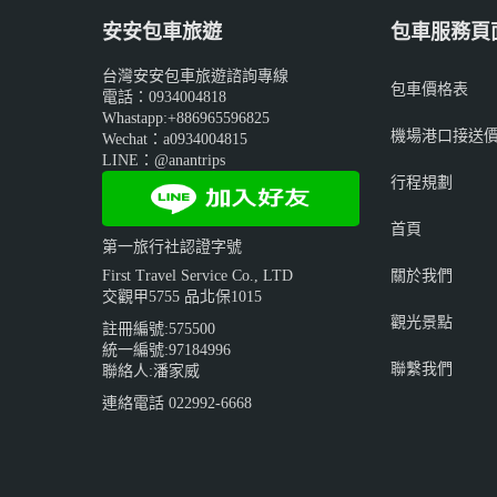
安安包車旅遊
包車服務頁
台灣安安包車旅遊諮詢專線
包車價格表
電話：0934004818
Whastapp:+886965596825
機場港口接送
Wechat：a0934004815
LINE：@anantrips
行程規劃
首頁
第一旅行社認證字號
關於我們
First Travel Service Co., LTD
交觀甲5755 品北保1015
觀光景點
註冊編號:575500
統一編號:97184996
聯繫我們
聯絡人:潘家威
連絡電話 022992-6668