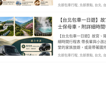
灣的星馬、港澳、日韓或歐
北部包車行程
,
北部景點
,
台北
,
行，隨後又踏入世界級的摩天
許多外國旅客在規劃台北市
【台北包車一日遊】故
帶來的體力消耗。 台灣的夏
稻…
士保母車，附詳細時間
【台北包車一日遊】故宮、
細時間行程表 帶長輩與小孩
堂的家族旅遊，或是帶著國
安排，而是「交通接駁」。 
北部包車行程
,
北部景點
,
台北
,
院、自然景觀豐富的陽明山
運輸絕對是一場災難。長輩
站；帶著幼童的神隊友爸媽
包而在…