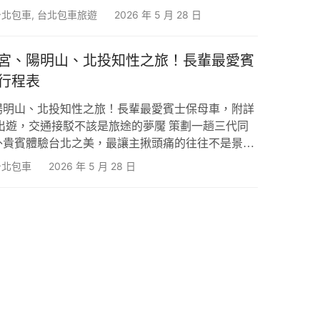
美旅客來說，能在一天之內穿梭於古老的廟宇、中藥
台北包車
,
台北包車旅遊
2026 年 5 月 28 日
大樓，是極具視覺與文化衝擊的迷人體驗。 然而，
區一日遊時，往往低估了「氣候」與「交通轉乘」所
宮、陽明山、北投知性之旅！長輩最愛賓
季與初秋，伴隨著高溫與極高的濕度。市區景點如大
行程表
陽明山、北投知性之旅！長輩最愛賓士保母車，附詳
出遊，交通接駁不該是旅途的夢魘 策劃一趟三代同
外貴賓體驗台北之美，最讓主揪頭痛的往往不是景點
若想在一天內完美走訪充滿歷史底蘊的國立故宮博物
台北包車
2026 年 5 月 28 日
國家公園，最後再到北投溫泉區泡湯放鬆，仰賴大眾
的體力有限，禁不起在捷運與公車之間頻繁換乘與久
，更是常常為了收折嬰兒推車、提著大包小包的媽媽