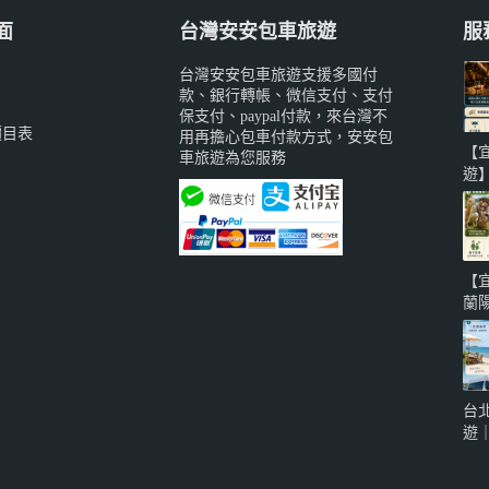
面
台灣安安包車旅遊
服
台灣安安包車旅遊支援多國付
款、銀行轉帳、微信支付、支付
保支付、paypal付款，來台灣不
價目表
用再擔心包車付款方式，安安包
【
車旅遊為您服務
遊
備
威
蘭
城
【
知
蘭
系
寵
地
泉
台
車
遊
自
海