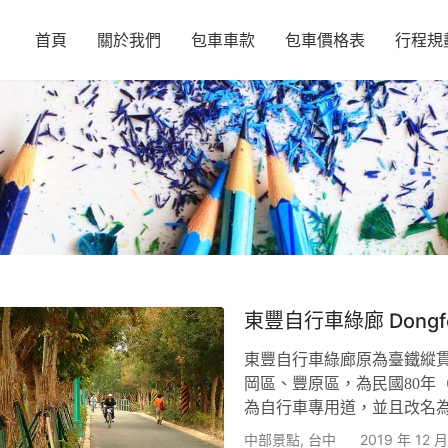
首頁
關於我們
包車車款
包車價格表
行程規
東豐自行車綠廊 Dongfong
東豐自行車綠廊原為臺鐵縱
岡區、豐原區，為民國80年（
為自行車專用道，並且改名為
線進出的廊道，而沿著地形
中部景點
,
台中
2019 年 12 月