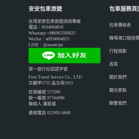
安安包車旅遊
包車服務頁
台灣安安包車旅遊諮詢專線
包車價格表
電話：0934004818
Whastapp:+886965596825
機場港口接送
Wechat：a0934004815
LINE：@anantrips
行程規劃
首頁
第一旅行社認證字號
關於我們
First Travel Service Co., LTD
交觀甲5755 品北保1015
觀光景點
註冊編號:575500
統一編號:97184996
聯繫我們
聯絡人:潘家威
連絡電話 022992-6668