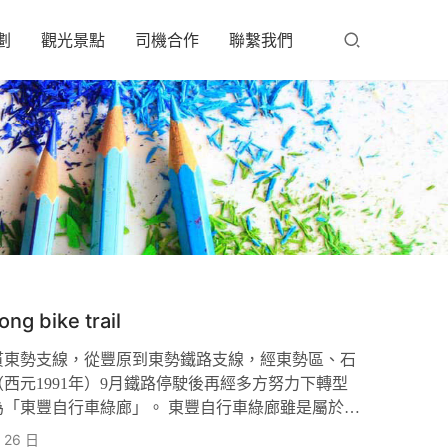
劃
觀光景點
司機合作
聯繫我們
 bike trail
貫東勢支線，從豐原到東勢鐵路支線，經東勢區、石
西元1991年）9月鐵路停駛後再經多方努力下轉型
「東豐自行車綠廊」。 東豐自行車綠廊雖是屬於單
的平緩，人文的改變，這樣自然景觀的多樣變化，不
 26 日