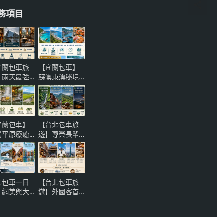
務項目
宜蘭包車旅
【宜蘭包車】
】雨天最強
蘇澳東澳秘境
案！噶瑪蘭
一日遊！粉鳥
士忌酒廠、
林海灣與南方
陽博物館與
澳海鮮，頂級
堡咖啡微醺
保母車尊榮推
宜蘭包車】
【台北包車旅
性一日遊
薦
陽平原療癒
遊】尊榮長輩
一日遊！萌
奢華孝親｜烏
農場、清水
來內洞大自然
熱與礁溪溫
負離子健康慢
，頂級保母
活與貓空夜景
北包車一日
【台北包車旅
尊榮推薦
茶饗一日遊全
｜網美與大
遊】外國客首
攻略
然雙贏！北
選！大稻埕到
岸「三芝淺
台北101新舊交