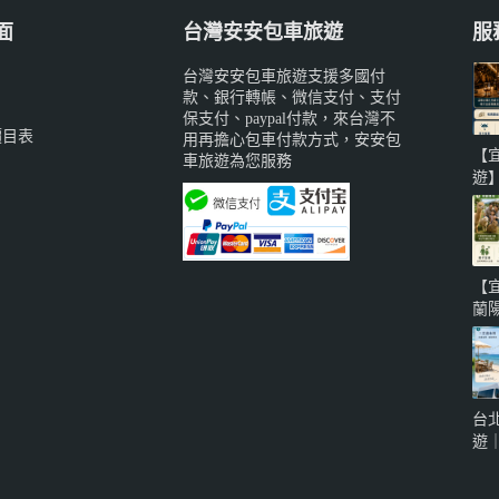
面
台灣安安包車旅遊
服
台灣安安包車旅遊支援多國付
款、銀行轉帳、微信支付、支付
保支付、paypal付款，來台灣不
價目表
用再擔心包車付款方式，安安包
【
車旅遊為您服務
遊
備
威
蘭
城
【
知
蘭
系
寵
地
泉
台
車
遊
自
海