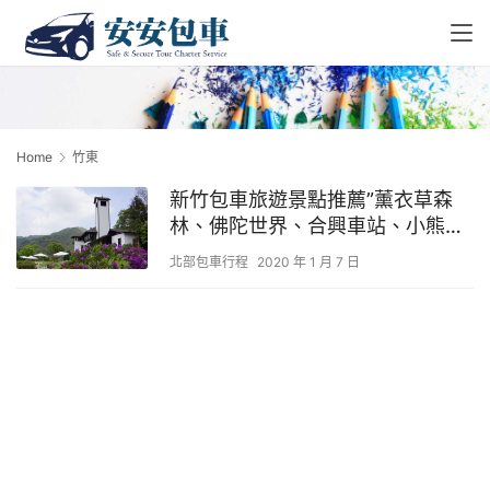
Home
竹東
新竹包車旅遊景點推薦”薰衣草森
林、佛陀世界、合興車站、小熊博
物館、青青草原”
北部包車行程
2020 年 1 月 7 日