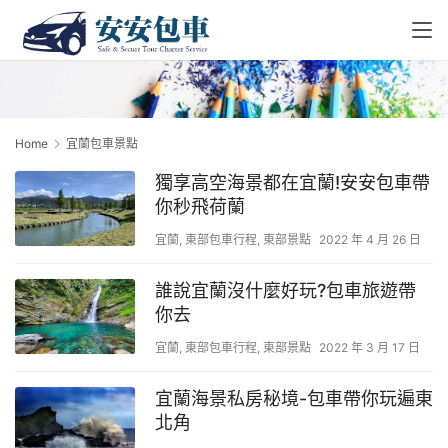
Home
宜蘭包車景點
獨享高空海景都在宜蘭!安安包車帶
你秒飛荷蘭
宜蘭
,
東部包車行程
,
東部景點
2022 年 4 月 26 日
誰說宜蘭沒什麼好玩?包車旅遊帶
你去
宜蘭
,
東部包車行程
,
東部景點
2022 年 3 月 17 日
宜蘭海景私房秘境-包車帶你玩遍東
北角