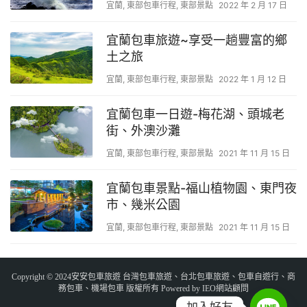
宜蘭
,
東部包車行程
,
東部景點
2022 年 2 月 17 日
宜蘭包車旅遊~享受一趟豐富的鄉
土之旅
宜蘭
,
東部包車行程
,
東部景點
2022 年 1 月 12 日
宜蘭包車一日遊-梅花湖、頭城老
街、外澳沙灘
宜蘭
,
東部包車行程
,
東部景點
2021 年 11 月 15 日
宜蘭包車景點-福山植物園、東門夜
市、幾米公園
宜蘭
,
東部包車行程
,
東部景點
2021 年 11 月 15 日
Copyright © 2024安安包車旅遊 台灣包車旅遊、台北包車旅遊、包車自遊行、商
務包車、機場包車 版權所有 Powered by IEO網站顧問
加入好友