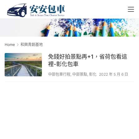
Home
和興青創基地
免錢好拍景點再+1，省荷包看這
裡-彰化包車
中部包車行程
,
中部景點
,
彰化
2022 年 5 月 6 日