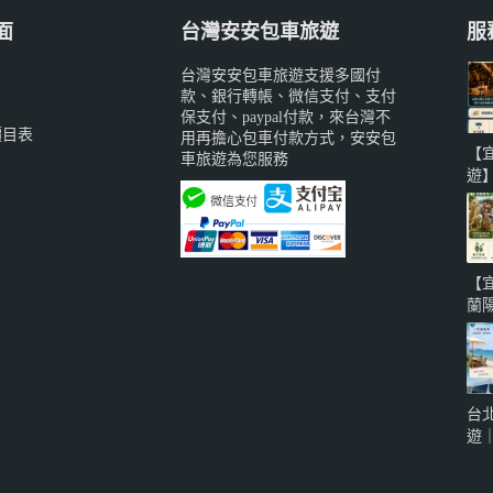
面
台灣安安包車旅遊
服
台灣安安包車旅遊支援多國付
款、銀行轉帳、微信支付、支付
保支付、paypal付款，來台灣不
價目表
用再擔心包車付款方式，安安包
【
車旅遊為您服務
遊
備
威
蘭
城
【
知
蘭
系
寵
地
泉
台
車
遊
自
海