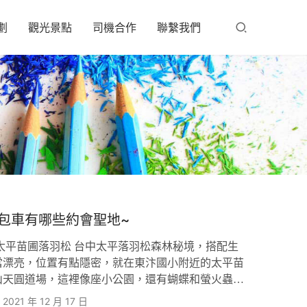
劃
觀光景點
司機合作
聯繫我們
包車有哪些約會聖地~
太平苗圃落羽松 台中太平落羽松森林秘境，搭配生
當漂亮，位置有點隱密，就在東汴國小附近的太平苗
山天圓道場，這裡像座小公園，還有蝴蝶和螢火蟲復
步拍拍照，附近的大湖桶是太平枇杷的產地哦! 太
2021 年 12 月 17 日