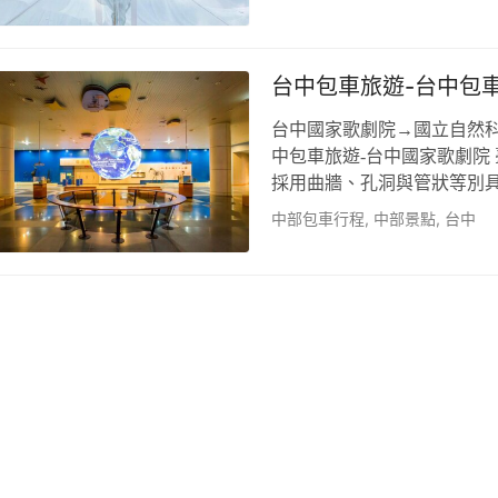
平苗圃的落羽松範圍不大，
栗三灣落羽松、后里泰安落羽
松的池水處是低窪地長年有
台中包車旅遊-台中包車
色相…
台中國家歌劇院→國立自然科
中包車旅遊-台中國家歌劇院
採用曲牆、孔洞與管狀等別
處為90度牆面，顛覆了一般
中部包車行程
,
中部景點
,
台中
大型公有展演空間，由曾獲
劇院得天獨厚，在這完美建
沙龍」；如果再加上藍天白
可…