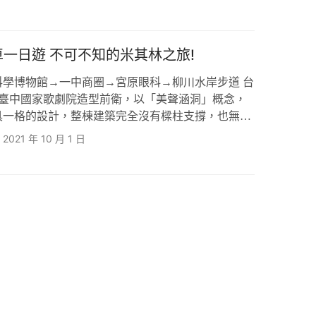
以池塘為中心種植著十幾二十棵落羽松，雖然不像苗
松等景點的規模，這兒小巧可愛也別有風味。 落羽
自然湧泉、森林秘境，搭配生態池水面倒影，湖光山
一日遊 不可不知的米其林之旅!
學博物館→一中商圈→宮原眼科→柳川水岸步道 台
 臺中國家歌劇院造型前衛，以「美聲涵洞」概念，
具一格的設計，整棟建築完全沒有樑柱支撐，也無一
建築物的概念。 位於臺中市西屯區七期重劃區，是一
2021 年 10 月 1 日
普立茲克獎的日本建築師伊東豊雄設計。臺中國家歌
築之內，有三座專業劇場以及一個多功能空間「角落
雲下的廣場、戶外劇場、與屋頂的空中花園，歌劇院