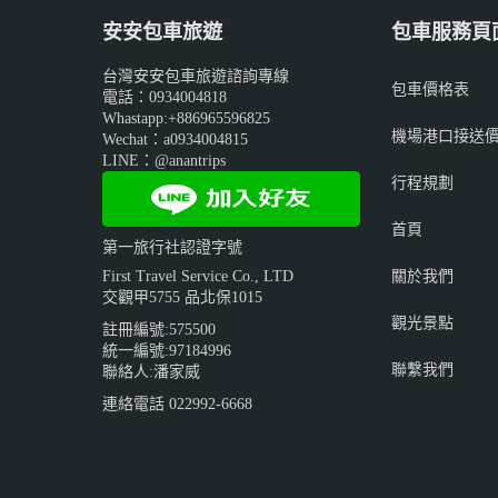
安安包車旅遊
包車服務頁
台灣安安包車旅遊諮詢專線
包車價格表
電話：0934004818
Whastapp:+886965596825
機場港口接送
Wechat：a0934004815
LINE：@anantrips
行程規劃
首頁
第一旅行社認證字號
關於我們
First Travel Service Co., LTD
交觀甲5755 品北保1015
觀光景點
註冊編號:575500
統一編號:97184996
聯繫我們
聯絡人:潘家威
連絡電話 022992-6668