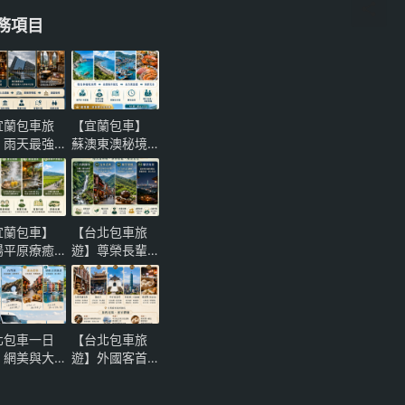
務項目
宜蘭包車旅
【宜蘭包車】
】雨天最強
蘇澳東澳秘境
案！噶瑪蘭
一日遊！粉鳥
士忌酒廠、
林海灣與南方
陽博物館與
澳海鮮，頂級
堡咖啡微醺
保母車尊榮推
宜蘭包車】
【台北包車旅
性一日遊
薦
陽平原療癒
遊】尊榮長輩
一日遊！萌
奢華孝親｜烏
農場、清水
來內洞大自然
熱與礁溪溫
負離子健康慢
，頂級保母
活與貓空夜景
北包車一日
【台北包車旅
尊榮推薦
茶饗一日遊全
｜網美與大
遊】外國客首
攻略
然雙贏！北
選！大稻埕到
岸「三芝淺
台北101新舊交