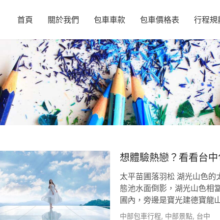
首頁
關於我們
包車車款
包車價格表
行程規
想體驗熱戀？看看台中
太平苗圃落羽松 湖光山色的
態池水面倒影，湖光山色相
圃內，旁邊是寶光建德寶龍
育區，有空的朋友可以來散散
中部包車行程
,
中部景點
,
台中