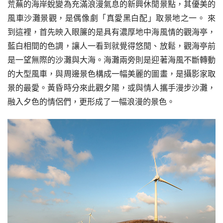
荒蕪的海岸蛻變為充滿浪漫氣息的新興休閒景點，其優美的
風車沙灘景觀，是偶像劇「真愛黑白配」取景地之一。 來
到這裡，首先映入眼簾的是具有濃厚地中海風情的觀海亭，
藍白相間的色調，讓人一看到就覺得悠閒、放鬆，觀海亭前
是一望無際的沙灘與大海。海灘兩旁則是迎著海風不斷轉動
的大型風車，與周邊景色構成一幅美麗的圖畫，是攝影家取
景的最愛。黃昏時分來此觀夕陽，或與情人攜手漫步沙灘，
融入夕色的情侶們，更形成了一幅浪漫的景色。