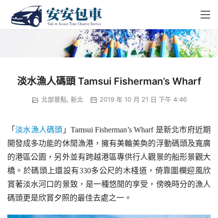
淡水漁人碼頭 Tamsui Fisherman’s Wharf
北部景點
,
新北
2019 年 10 月 21 日 下午 4:46
「
淡水
漁人
碼頭
」Tamsui Fisherman’s Wharf 是新北市府近期
開發成多功能的休閒漁港，擁有美輪美奐的浮動碼頭及寬廣
的港區公園，另外並有跨越港區專供行人觀景的船形景觀大
橋。於碼頭上還設有330多公尺的木棧道，倚靠圍欄迎風欣
賞著淡水河口的景致，是一種悠閒的享受，傍晚時分的漁人
碼頭更是欣賞夕照的最佳去處之一。