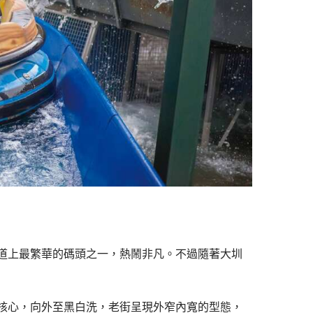
道上最繁華的碼頭之一，熱鬧非凡。不過隨著大圳
核心，向外至黑白洗，老街呈現外窄內寬的型態，