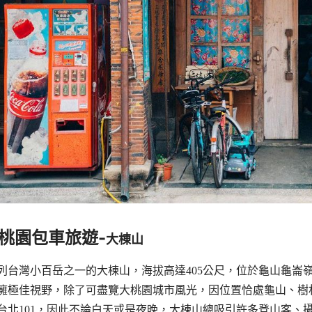
桃園包車旅遊-
大棟山
列台灣小百岳之一的大棟山，海拔高達405公尺，位於龜山龜崙嶺
擁極佳視野，除了可盡覽大桃園城市風光，因位置恰處龜山、樹
台北101，因此不論白天或是夜晚，大棟山總吸引許多登山客、