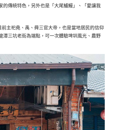
家的傳統特色，另外也是「大尾鱸鰻」、「愛讓我
目前主祀堯、禹、舜三官大帝，也是當地居民的信仰
龍潭三坑老街為端點，可一次體驗埤圳風光、農野