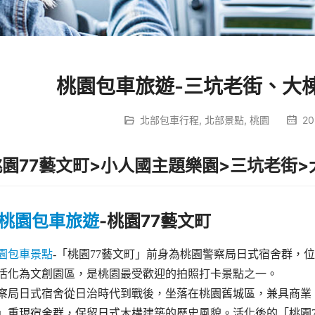
桃園包車旅遊-三坑老街、大
北部包車行程
,
北部景點
,
桃園
20
桃園77藝文町
>
小人國主題樂園
>
三坑老街
>
桃園包車旅遊
-
桃園77藝文町
園包車景點
-「桃園77藝文町」前身為桃園警察局日式宿舍群，
活化為文創園區，是桃園最受歡迎的拍照打卡景點之一。
察局日式宿舍從日治時代到戰後，坐落在桃園舊城區，兼具商業
」重現宿舍群，保留日式木構建築的歷史風貌。活化後的「桃園7