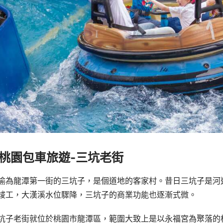
桃園包車旅遊-
三坑老街
喻為龍潭第一街的三坑子，是個道地的客家村。昔日三坑子是河
竣工，大漢溪水位驟降，三坑子的商業功能也逐漸式微。
坑子老街就位於桃園市龍潭區，範圍大致上是以永福宮為聚落的