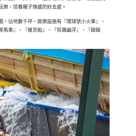
日玩樂，培養親子情感的好去處。
園，佔地數千坪，遊樂設施有『環球號小火車』、
琴馬車』、『維京船』、『狂飆幽浮』、『碰碰