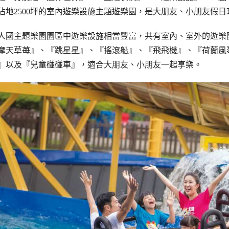
佔地2500坪的室內遊樂設施主題遊樂園，是大朋友、小朋友假
人國主題樂園園區中遊樂設施相當豐富，共有室內、室外的遊樂
摩天草苺』、『跳星星』、『搖滾船』、『飛飛機』、『荷蘭風
』以及『兒童碰碰車』，適合大朋友、小朋友一起享樂。