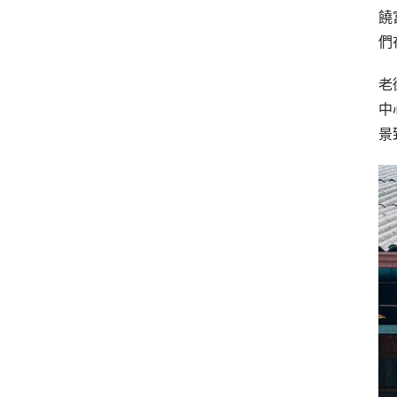
饒
們
老
中
景