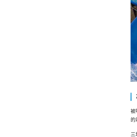
被
的
三