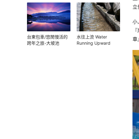
立
小
『
台東包車/悠閒慢活的
水往上流 Water
車
跨年之旅-大坡池
Running Upward