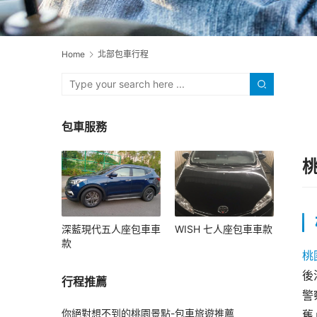
Home
北部包車行程
包車服務
深藍現代五人座包車車
WISH 七人座包車車款
款
桃
後
行程推薦
警
你絕對想不到的桃園景點-包車旅遊推薦
舊