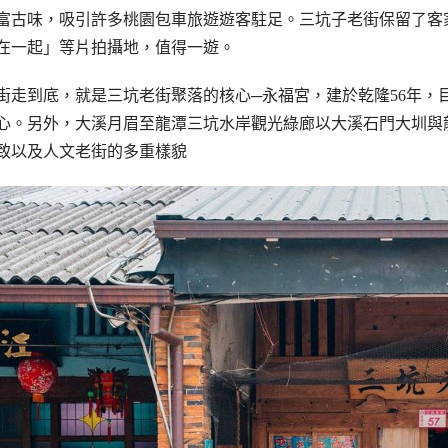
富古味，吸引許多桃園包車旅遊遊客駐足。三坑子老街保留了客
在一起」等片拍攝地，值得一遊。
街走到底，就是三坑老街聚落的核心─永福宮，建於乾隆56年，
心。另外，大溪月眉至龍潭三坑水岸觀光綠廊以大溪石門大圳與
致以及人文老街的多重樣貌