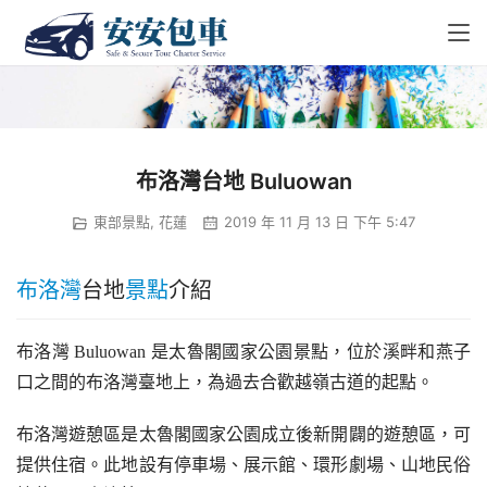
布洛灣台地 Buluowan
東部景點
,
花蓮
2019 年 11 月 13 日 下午 5:47
布洛灣
台地
景點
介紹
布洛灣 Buluowan 是太魯閣國家公園景點，位於溪畔和燕子
口之間的布洛灣臺地上，為過去合歡越嶺古道的起點。
布洛灣遊憩區是太魯閣國家公園成立後新開闢的遊憩區，可
提供住宿。此地設有停車場、展示館、環形劇場、山地民俗