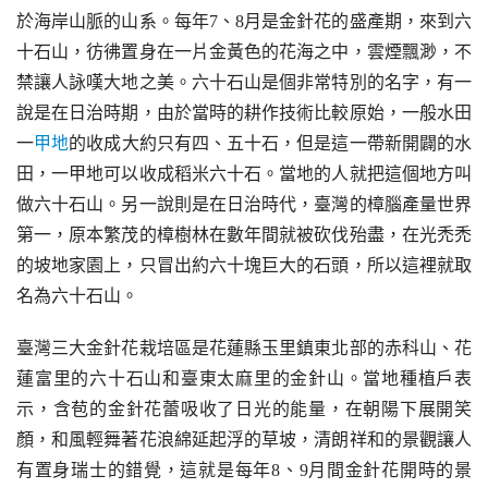
於海岸山脈的山系。每年7、8月是金針花的盛產期，來到六
十石山，彷彿置身在一片金黃色的花海之中，雲煙飄渺，不
禁讓人詠嘆大地之美。六十石山是個非常特別的名字，有一
說是在日治時期，由於當時的耕作技術比較原始，一般水田
一
甲地
的收成大約只有四、五十石，但是這一帶新開闢的水
田，一甲地可以收成稻米六十石。當地的人就把這個地方叫
做六十石山。另一說則是在日治時代，臺灣的樟腦產量世界
第一，原本繁茂的樟樹林在數年間就被砍伐殆盡，在光禿禿
的坡地家園上，只冒出約六十塊巨大的石頭，所以這裡就取
名為六十石山。
臺灣三大金針花栽培區是花蓮縣玉里鎮東北部的赤科山、花
蓮富里的六十石山和臺東太麻里的金針山。當地種植戶表
示，含苞的金針花蕾吸收了日光的能量，在朝陽下展開笑
顏，和風輕舞著花浪綿延起浮的草坡，清朗祥和的景觀讓人
有置身瑞士的錯覺，這就是每年8、9月間金針花開時的景