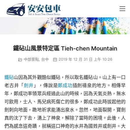
鐵砧山風景特定區 Tieh-chen Mountain
中部景點
,
台中
2019 年 12 月 31 日 上午 10:26
鐵砧
山因為其外觀酷似鐵砧，所以取名鐵砧山。山上有一口
老古井「
劍井
」，傳說是
鄭成功
插劍禱泉的地方。相傳早
年，鄭成功率領眾兵經過此山的時候，因為天氣炎熱，無水
可飲用，士人、馬兒病死傷亡的很多，鄭成功此時拔起他的
劍刺向地面，跪地祈求能湧出泉水。忽然，地面裂開，寶劍
真的沈了下去，湧上了神泉，解除了當時的困境。此後，人
們為感念這奇蹟，就稱這口神奇的水井為國姓井或劍井。大