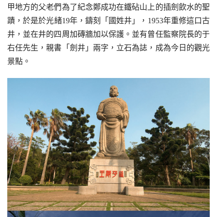
甲地方的父老們為了紀念鄭成功在鐵砧山上的插劍飲水的聖
蹟，於是於光緒19年，鑄刻「國姓井」，1953年重修這口古
井，並在井的四周加磚牆加以保護。並有曾任監察院長的于
右任先生，親書「劍井」兩字，立石為誌，成為今日的觀光
景點。