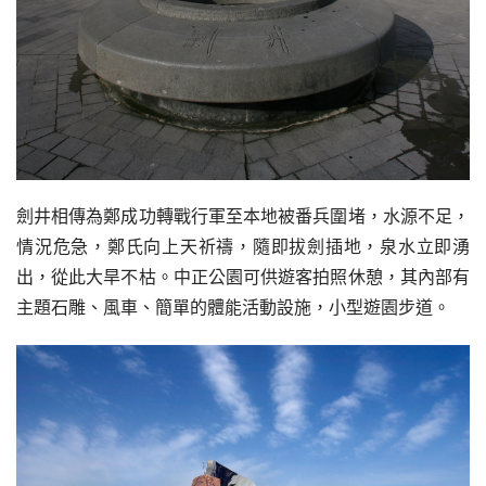
劍井相傳為鄭成功轉戰行軍至本地被番兵圍堵，水源不足，
情況危急，鄭氏向上天祈禱，隨即拔劍插地，泉水立即湧
出，從此大旱不枯。中正公園可供遊客拍照休憩，其內部有
主題石雕、風車、簡單的體能活動設施，小型遊園步道。