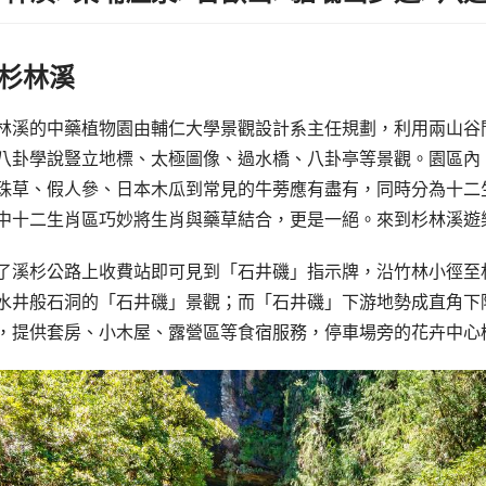
杉林溪
林溪的中藥植物園由輔仁大學景觀設計系主任規劃，利用兩山谷間
八卦學說豎立地標、太極圖像、過水橋、八卦亭等景觀。園區內
珠草、假人參、日本木瓜到常見的牛蒡應有盡有，同時分為十二
中十二生肖區巧妙將生肖與藥草結合，更是一絕。來到杉林溪遊
了溪杉公路上收費站即可見到「石井磯」指示牌，沿竹林小徑至
水井般石洞的「石井磯」景觀；而「石井磯」下游地勢成直角下
，提供套房、小木屋、露營區等食宿服務，停車場旁的花卉中心