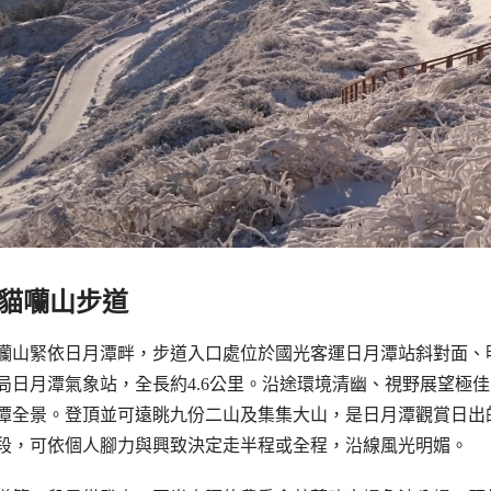
貓囒山步道
囒山緊依日月潭畔，步道入口處位於國光客運日月潭站斜對面、
局日月潭氣象站，全長約4.6公里。沿途環境清幽、視野展望極
潭全景。登頂並可遠眺九份二山及集集大山，是日月潭觀賞日出
段，可依個人腳力與興致決定走半程或全程，沿線風光明媚。