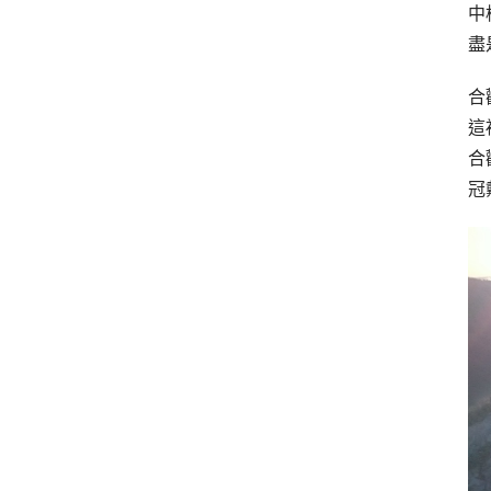
中
盡
合
這
合
冠