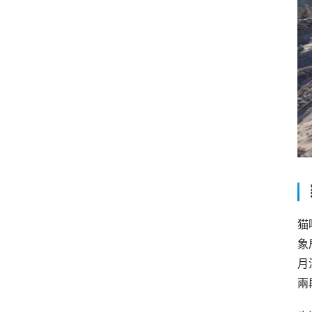
猫
象
月
兩