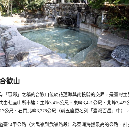
合歡山
有「雪鄉」之稱的合歡山位於花蓮縣與南投縣的交界，是臺灣主
共由七座山所串連：主峰3,416公尺、東峰3,421公尺、北峰3,422
,217公尺、石門北峰3,278公尺（前五座更名列「臺灣百岳」中）
道臺14甲公路（大禹嶺到武嶺路段）為亞洲海拔最高的公路，