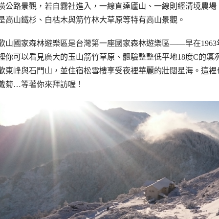
橫公路景觀，若自霧社進入，一線直達廬山、一線則經清境農場
是高山鐵杉、白枯木與箭竹林大草原等特有高山景觀。
歡山國家森林遊樂區是台灣第一座國家森林遊樂區——早在196
裡你可以看見廣大的玉山箭竹草原、體驗整整低平地18度C的凜
歡東峰與石門山，並住宿松雪樓享受夜裡華麗的壯闊星海。這裡
戴菊…等著你來拜訪喔！