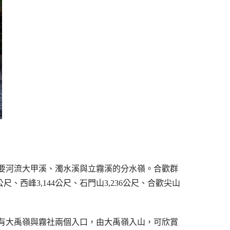
要河流大甲溪、濁水溪與立霧溪的分水嶺。合歡群
公尺、西峰3,144公尺、石門山3,236公尺、合歡尖山
。
計有大禹嶺與霧社兩個入口，由大禹嶺入山，可欣賞