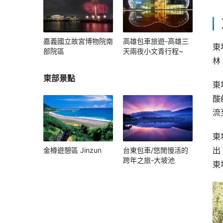
嘉義國立故宮博物院南
高雄包車旅遊-高雄三
東
部院區
天兩夜小文青行程~
林
東部景點
東
酸
流
東
金樽遊憩區 Jinzun
台東包車/悠閒慢活的
出
跨年之旅-大坡池
東