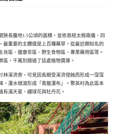
狹長腹地1.5公頃的面積，並依易經太極兩儀、四
，最重要的主體還是上百種藥草，從最近頗知名的
生肖區、健康茶區、野生食物區、專業藥用區等。
樂區，千萬別錯過了這處植物寶庫。
杉林溪流旁，可見因長期受溪流侵蝕而形成一窪窪
降，瀑水傾瀉形成「青龍瀑布」。聚英村為此區本
植有滿天星、繡球花與牡丹花。