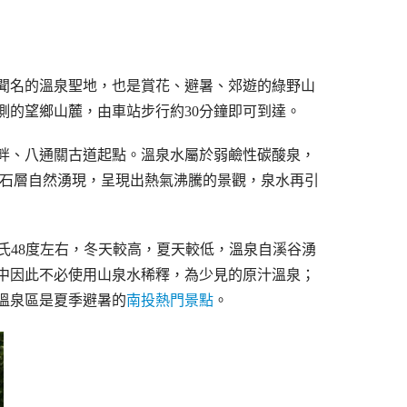
國聞名的溫泉聖地，也是賞花、避暑、郊遊的綠野山
側的望鄉山麓，由車站步行約30分鐘即可到達。
畔、八通關古道起點。溫泉水屬於弱鹼性碳酸泉，
、砂石層自然湧現，呈現出熱氣沸騰的景觀，泉水再引
在攝氏48度左右，冬天較高，夏天較低，溫泉自溪谷湧
中因此不必使用山泉水稀釋，為少見的原汁溫泉；
溫泉區是夏季避暑的
南投熱門景點
。