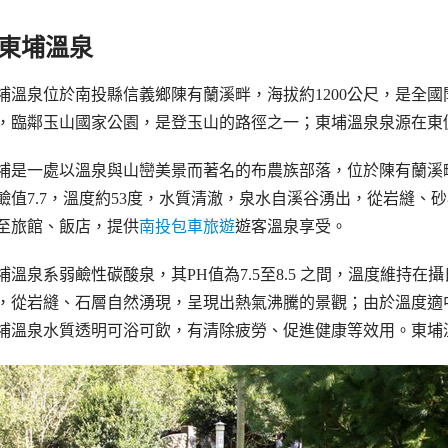
東埔溫泉
埔溫泉位於南投縣信義鄉陳有蘭溪畔，海拔約1200公尺，是全
，臨鄰玉山國家公園，是登玉山的路徑之一；東埔溫泉泉源在東
埔是一處以溫泉與山巒美景而著名的布農族部落，位於陳有蘭溪
鹼值7.7，溫度約53度，水質清澈，泉水自溪谷湧出，從岩縫
至旅館、飯店，提供
南投包車旅遊
遊客溫泉享受。
埔溫泉系弱鹼性碳酸泉，其PH值為7.5至8.5 之間，溫度維持
，從岩縫、石層自然湧現，呈現出熱氣沸騰的景觀；由於溫度適
埔溫泉水質透明可浴可飲，有清除疲勞、促進健康等效用。東埔