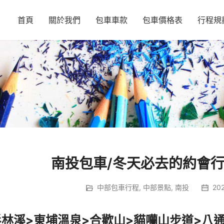
首頁
關於我們
包車車款
包車價格表
行程規
南投包車/冬天必去的約會行
中部包車行程
,
中部景點
,
南投
202
杉林溪>東埔溫泉
>合歡山
>貓囒山步道
>八