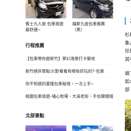
賓士九人座 包車旅遊
福斯九座包車推薦
最舒適~
（黑）
杉
象
行程推薦
珍
【包車帶你遊新竹】夢幻海景打卡聖地
其
新竹絕非景點沙漠!看看有哪些好玩的?-包車
過
如
你不知道的基隆包車秘境，一次上手~
部
桃園包車旅遊-埔心牧場、大溪老街、手信霧隱城
北部景點