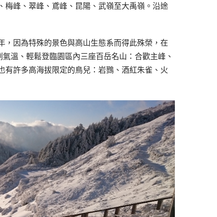
、梅峰、翠峰、鳶峰、昆陽、武嶺至大禹嶺。沿途
3年，因為特殊的景色與高山生態系而得此殊榮，在
冽氣溫、輕鬆登臨園區內三座百岳名山：合歡主峰、
也有許多高海拔限定的鳥兒：岩鷚、酒紅朱雀、火