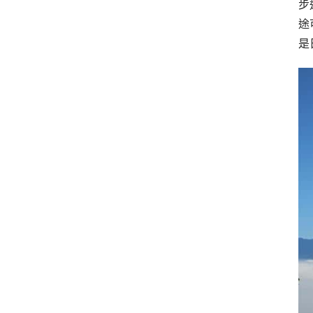
步
途
是