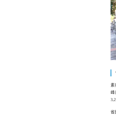
素
峰
3
省