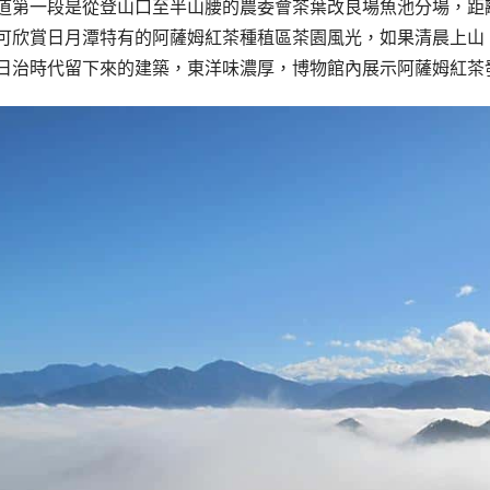
道第一段是從登山口至半山腰的農委會茶葉改良場魚池分場，距離約3
可欣賞日月潭特有的阿薩姆紅茶種稙區茶園風光，如果清晨上山
日治時代留下來的建築，東洋味濃厚，博物館內展示阿薩姆紅茶